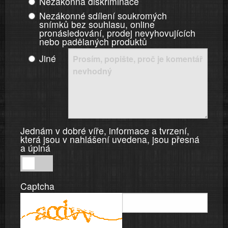
Nezákonná diskriminace
Nezákonné sdílení soukromých
snímků bez souhlasu, online
pronásledování, prodej nevyhovujících
nebo padělaných produktů
Jiné
Jednám v dobré víře, informace a tvrzení,
která jsou v nahlášení uvedena, jsou přesná
a úplná
Jednám
v
Captcha
dobré
víře,
informace
a