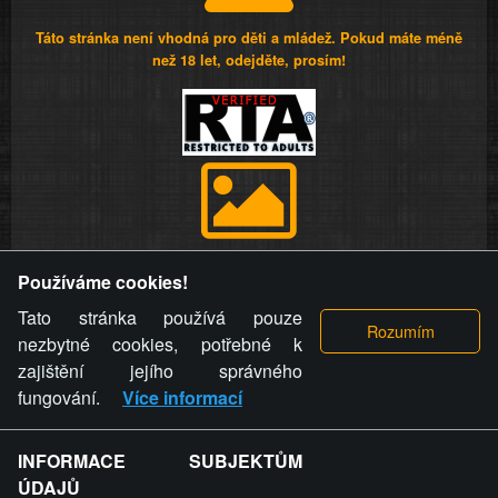
Táto stránka není vhodná pro děti a mládež. Pokud máte méně
než 18 let, odejděte, prosím!
Provozovatel stránky si vyhrazuje právo odstranit fotografie,
Používáme cookies!
videa a komentáře. Osoba, které se toto opatření provozovatele
stránky týče, ani osoba, která umístila fotografii nebo video na
Tato stránka používá pouze
stránku, nemůže z důvodu odstranění fotografie, videa nebo
nezbytné cookies, potřebné k
komentáře pro výše uvedenou okolnost uplatnit vůči
zajištění jejího správného
provozovateli stránky žádný nárok na náhradu škody nebo
fungování.
Více informací
nemajetkové újmy.
INFORMACE SUBJEKTŮM
ZVRÁCENÝ.CZ - Svět není zvrácenej. To jen
ÚDAJŮ