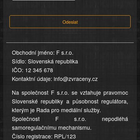
tvrzení,
která
Odeslat
jsou
v
nahlášení
uvedena,
Obchodní jméno: F s.r.o.
jsou
Sídlo: Slovenská republika
přesná
a
IČO: 12 345 678
úplná
Kontaktní údaje: info@zvraceny.cz
Na společnost F s.r.o. se vztahuje pravomoc
Slovenské republiky a působnost regulátora,
kterým je Rada pro mediální služby.
Společnost F s.r.o. nepodléhá
samoregulačnímu mechanismu.
Číslo registrace: RPL/123