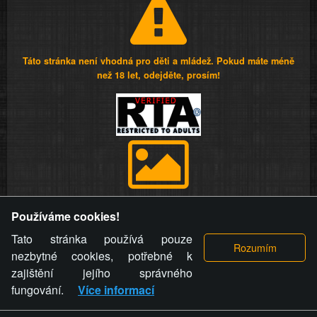
Táto stránka není vhodná pro děti a mládež. Pokud máte méně
než 18 let, odejděte, prosím!
Provozovatel stránky si vyhrazuje právo odstranit fotografie,
Používáme cookies!
videa a komentáře. Osoba, které se toto opatření provozovatele
stránky týče, ani osoba, která umístila fotografii nebo video na
Tato stránka používá pouze
stránku, nemůže z důvodu odstranění fotografie, videa nebo
nezbytné cookies, potřebné k
komentáře pro výše uvedenou okolnost uplatnit vůči
zajištění jejího správného
provozovateli stránky žádný nárok na náhradu škody nebo
fungování.
Více informací
nemajetkové újmy.