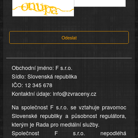
informace
a
tvrzení,
která
Odeslat
jsou
v
nahlášení
uvedena,
Obchodní jméno: F s.r.o.
jsou
Sídlo: Slovenská republika
přesná
a
IČO: 12 345 678
úplná
Kontaktní údaje: info@zvraceny.cz
Na společnost F s.r.o. se vztahuje pravomoc
Slovenské republiky a působnost regulátora,
kterým je Rada pro mediální služby.
Společnost F s.r.o. nepodléhá