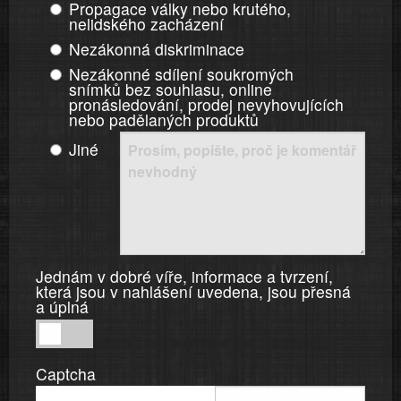
Propagace války nebo krutého,
nelidského zacházení
Nezákonná diskriminace
Nezákonné sdílení soukromých
snímků bez souhlasu, online
pronásledování, prodej nevyhovujících
nebo padělaných produktů
Jiné
Jednám v dobré víře, informace a tvrzení,
která jsou v nahlášení uvedena, jsou přesná
a úplná
Jednám
v
Captcha
dobré
víře,