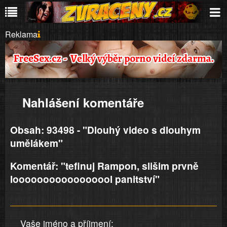
Reklama
Nahlášení komentáře
Obsah: 93498 - "Dlouhý video s dlouhym
umělákem"
Komentář: "tefinuj Rampon, slišim prvně
looooooooooooooool panitství"
Vaše jméno a příjmení: