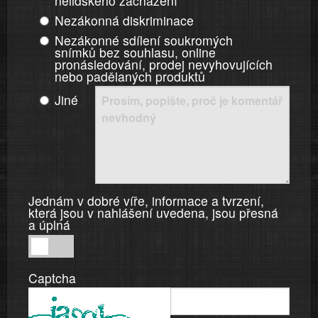
nelidského zacházení
Nezákonná diskriminace
Nezákonné sdílení soukromých
snímků bez souhlasu, online
pronásledování, prodej nevyhovujících
nebo padělaných produktů
Jiné
Jednám v dobré víře, informace a tvrzení,
která jsou v nahlášení uvedena, jsou přesná
a úplná
Jednám
v
Captcha
dobré
víře,
informace