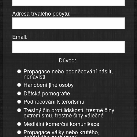
Adresa trvalého pobytu:
Email:
Důvod:
Propagace nebo podněcování násilí,
nenávisti
Hanobení jiné osoby
Dětská pornografie
Podněcování k terorismu
Trestný čin proti lidskosti, trestné činy
extremismu, trestné činy válečné
Mediální komerční komunikace
Propagace války nebo krutého,