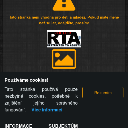
Táto stránka není vhodná pro děti a mládež. Pokud máte méně
než 18 let, odejděte, prosím!
Provozovatel stránky si vyhrazuje právo odstranit fotografie,
Používáme cookies!
videa a komentáře. Osoba, které se toto opatření provozovatele
stránky týče, ani osoba, která umístila fotografii nebo video na
Tato stránka používá pouze
stránku, nemůže z důvodu odstranění fotografie, videa nebo
nezbytné cookies, potřebné k
komentáře pro výše uvedenou okolnost uplatnit vůči
zajištění jejího správného
provozovateli stránky žádný nárok na náhradu škody nebo
fungování.
Více informací
nemajetkové újmy.
INFORMACE SUBJEKTŮM