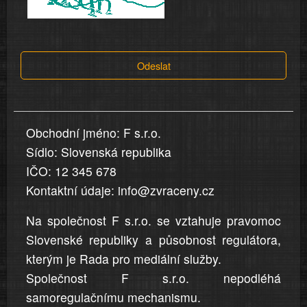
a
tvrzení,
která
Odeslat
jsou
v
nahlášení
uvedena,
Obchodní jméno: F s.r.o.
jsou
Sídlo: Slovenská republika
přesná
a
IČO: 12 345 678
úplná
Kontaktní údaje: info@zvraceny.cz
Na společnost F s.r.o. se vztahuje pravomoc
Slovenské republiky a působnost regulátora,
kterým je Rada pro mediální služby.
Společnost F s.r.o. nepodléhá
samoregulačnímu mechanismu.