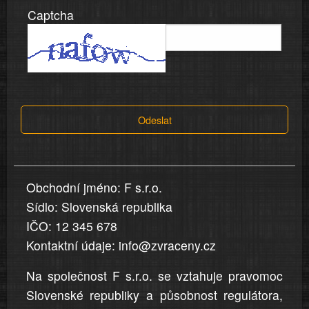
Captcha
dobré
víře,
informace
a
tvrzení,
která
Odeslat
jsou
v
nahlášení
uvedena,
Obchodní jméno: F s.r.o.
jsou
Sídlo: Slovenská republika
přesná
a
IČO: 12 345 678
úplná
Kontaktní údaje: info@zvraceny.cz
Na společnost F s.r.o. se vztahuje pravomoc
Slovenské republiky a působnost regulátora,