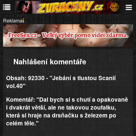
Reklama
Nahlášení komentáře
Obsah: 92330 - "Jebání s tlustou Scanií
vol.40"
Komentář: "Dal bych si s chutí a opakovaně
i dvakrát větší, ale ne takovou zoufalku,
která si hraje na drsňačku s železem po
celém těle."