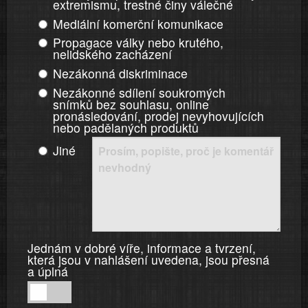
extremismu, trestné činy válečné
Mediální komerční komunikace
Propagace války nebo krutého,
nelidského zacházení
Nezákonná diskriminace
Nezákonné sdílení soukromých
snímků bez souhlasu, online
pronásledování, prodej nevyhovujících
nebo padělaných produktů
Jiné
Jednám v dobré víře, informace a tvrzení,
která jsou v nahlášení uvedena, jsou přesná
a úplná
Jednám
v