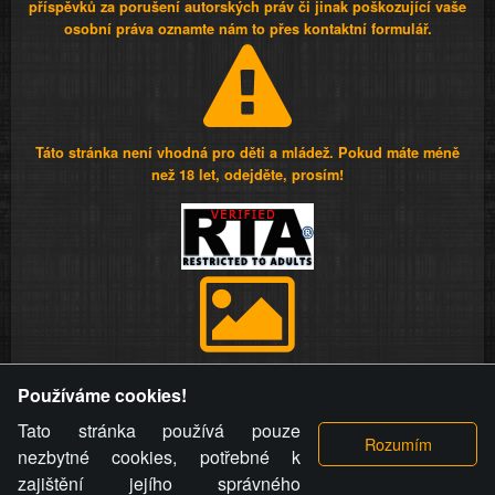
příspěvků za porušení autorských práv či jinak poškozující vaše
osobní práva oznamte nám to přes kontaktní formulář.
Táto stránka není vhodná pro děti a mládež. Pokud máte méně
než 18 let, odejděte, prosím!
Provozovatel stránky si vyhrazuje právo odstranit fotografie,
Používáme cookies!
videa a komentáře. Osoba, které se toto opatření provozovatele
stránky týče, ani osoba, která umístila fotografii nebo video na
Tato stránka používá pouze
stránku, nemůže z důvodu odstranění fotografie, videa nebo
nezbytné cookies, potřebné k
komentáře pro výše uvedenou okolnost uplatnit vůči
zajištění jejího správného
provozovateli stránky žádný nárok na náhradu škody nebo