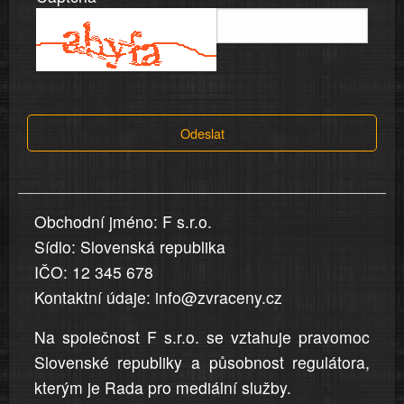
víře,
informace
a
tvrzení,
která
Odeslat
jsou
v
nahlášení
uvedena,
Obchodní jméno: F s.r.o.
jsou
Sídlo: Slovenská republika
přesná
a
IČO: 12 345 678
úplná
Kontaktní údaje: info@zvraceny.cz
Na společnost F s.r.o. se vztahuje pravomoc
Slovenské republiky a působnost regulátora,
kterým je Rada pro mediální služby.