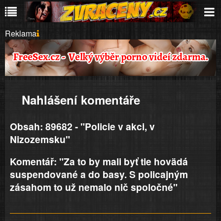
Reklama
Nahlášení komentáře
Obsah: 89682 - "Policie v akci, v
Nizozemsku"
Komentář: "Za to by mali byť tie hovädá
suspendované a do basy. S policajným
zásahom to už nemalo nič spoločné"