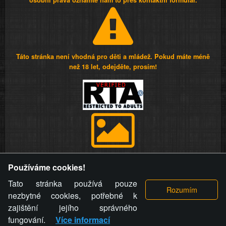
osobní práva oznamte nám to přes kontaktní formulář.
Táto stránka není vhodná pro děti a mládež. Pokud máte méně
než 18 let, odejděte, prosím!
Provozovatel stránky si vyhrazuje právo odstranit fotografie,
Používáme cookies!
videa a komentáře. Osoba, které se toto opatření provozovatele
stránky týče, ani osoba, která umístila fotografii nebo video na
Tato stránka používá pouze
stránku, nemůže z důvodu odstranění fotografie, videa nebo
nezbytné cookies, potřebné k
komentáře pro výše uvedenou okolnost uplatnit vůči
zajištění jejího správného
provozovateli stránky žádný nárok na náhradu škody nebo
fungování.
Více informací
nemajetkové újmy.