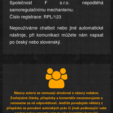
Společnost F s.r.o. nepodléhá
samoregulačnímu mechanismu.
Číslo registrace: RPL/123
Nepoužíváme chatbot nebo jiné automatické
nástroje, při komunikaci můžete nám napsat
po český nebo slovenský.
Názory autorů se nemusejí shodovat s názory redakce.
Zveřejněné články, příspěvky a komentáře necenzurujeme a
neneseme za ně odpovědnost. Jestliže považujete některý z
příspěvků za porušení autorských práv či jinak poškozující vaše