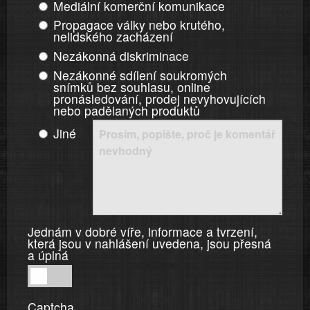
Mediální komerční komunikace
Propagace války nebo krutého,
nelidského zacházení
Nezákonná diskriminace
Nezákonné sdílení soukromých
snímků bez souhlasu, online
pronásledování, prodej nevyhovujících
nebo padělaných produktů
Jiné
Jednám v dobré víře, informace a tvrzení,
která jsou v nahlášení uvedena, jsou přesná
a úplná
Jednám
v
Captcha
dobré