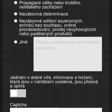
Propagace války nebo krutého,
nelidského zacházení
Nezákonná diskriminace
Nezákonné sdílení soukromých
snímků bez souhlasu, online
pronásledování, prodej nevyhovujících
nebo padělaných produktů
Jiné
Jednám v dobré víře, informace a tvrzení,
která jsou v nahlášení uvedena, jsou přesná
a úplná
Jednám
v
Captcha
dobré
víře,