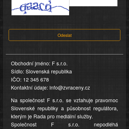
informace
a
tvrzení,
která
Odeslat
jsou
v
nahlášení
uvedena,
Obchodní jméno: F s.r.o.
jsou
Sídlo: Slovenská republika
přesná
a
IČO: 12 345 678
úplná
Kontaktní údaje: info@zvraceny.cz
Na společnost F s.r.o. se vztahuje pravomoc
Slovenské republiky a působnost regulátora,
kterým je Rada pro mediální služby.
Společnost F s.r.o. nepodléhá