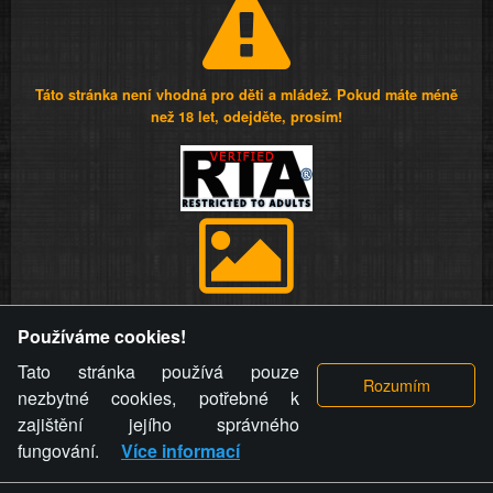
Táto stránka není vhodná pro děti a mládež. Pokud máte méně
než 18 let, odejděte, prosím!
Provozovatel stránky si vyhrazuje právo odstranit fotografie,
Používáme cookies!
videa a komentáře. Osoba, které se toto opatření provozovatele
stránky týče, ani osoba, která umístila fotografii nebo video na
Tato stránka používá pouze
stránku, nemůže z důvodu odstranění fotografie, videa nebo
nezbytné cookies, potřebné k
komentáře pro výše uvedenou okolnost uplatnit vůči
zajištění jejího správného
provozovateli stránky žádný nárok na náhradu škody nebo
fungování.
Více informací
nemajetkové újmy.