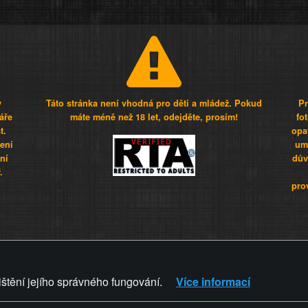
y
Táto stránka není vhodná pro děti a mládež. Pokud
Pr
áře
máte méně než 18 let, odejděte, prosím!
fo
t.
opa
šení
umí
ní
dův
.
pro
Z - Svět není zvrácenej. To jen
ištění jejího správného fungování.
Více informací
ZVRÁCENÝ.CZ
PRAVIDLA A 