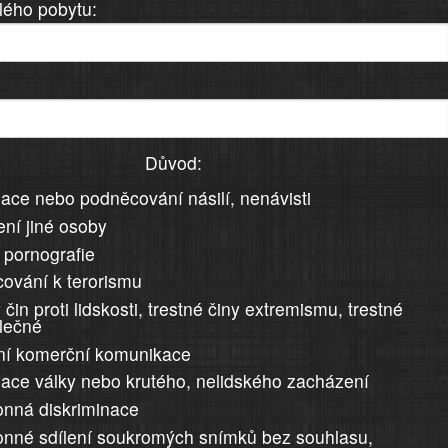
lého pobytu:
Důvod:
ace nebo podněcování násilí, nenávisti
ní jiné osoby
 pornografie
ování k terorismu
 čin proti lidskosti, trestné činy extremismu, trestné
álečné
ní komerční komunikace
ace války nebo krutého, nelidského zacházení
nná diskriminace
nné sdílení soukromých snímků bez souhlasu,