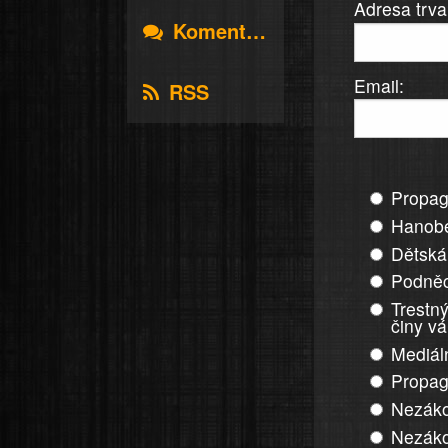
Adresa trva
Komentáře
Email:
RSS
Propag
Hanobe
Dětská
Podněc
Trestný
činy v
Mediál
Propag
Nezáko
Nezáko