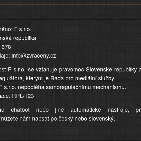
éno: F s.r.o.
enská republika
5 678
daje: info@zvraceny.cz
st F s.r.o. se vztahuje pravomoc Slovenské republiky 
egulátora, kterým je Rada pro mediální služby.
F s.r.o. nepodléhá samoregulačnímu mechanismu.
trace: RPL/123
me chatbot nebo jiné automatické nástroje, př
můžete nám napsat po český nebo slovenský.