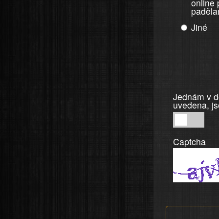
online
paděla
Jiné
Jednám v do
uvedena, js
Jednám
v
Captcha
dobré
víře,
informace
a
tvrzení,
která
jsou