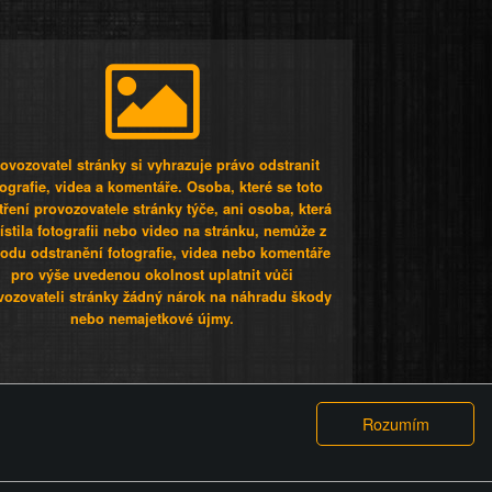
ovozovatel stránky si vyhrazuje právo odstranit
tografie, videa a komentáře. Osoba, které se toto
tření provozovatele stránky týče, ani osoba, která
stila fotografii nebo video na stránku, nemůže z
odu odstranění fotografie, videa nebo komentáře
pro výše uvedenou okolnost uplatnit vůči
vozovateli stránky žádný nárok na náhradu škody
nebo nemajetkové újmy.
 ty lidi...
PODMÍNKY
GDPR
COOKIES