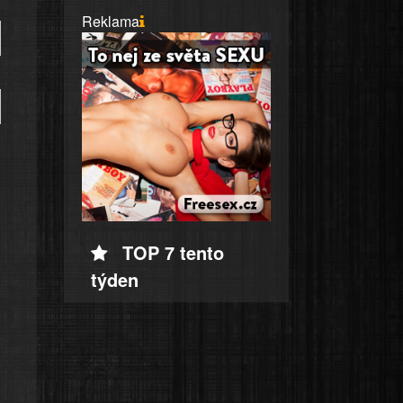
Reklama
TOP 7 tento
týden