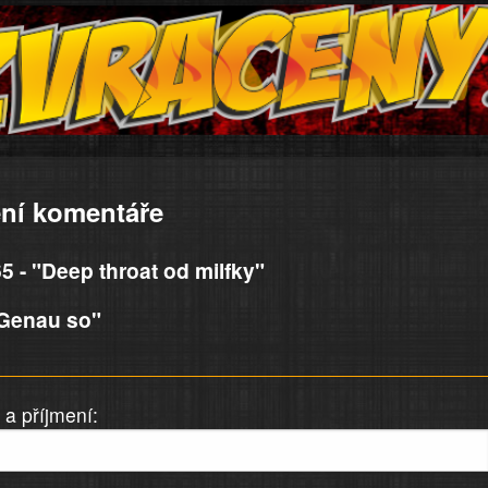
ní komentáře
 - "Deep throat od milfky"
Genau so"
a příjmení: