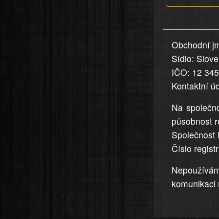
v
nahlášení
uvedena,
Obchodní jm
jsou
Sídlo: Slov
přesná
a
IČO: 12 34
úplná
Kontaktní ú
Na společno
působnost r
Společnost 
Číslo regis
Nepoužívá
komunikaci 