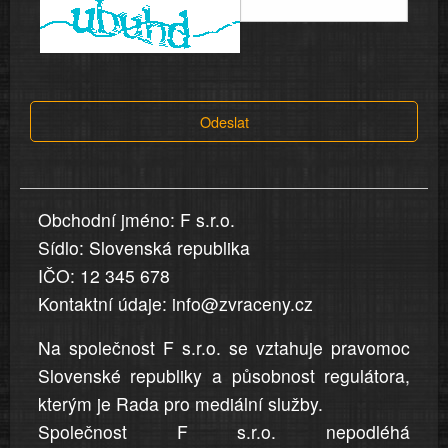
informace
a
tvrzení,
která
Odeslat
jsou
v
nahlášení
uvedena,
Obchodní jméno: F s.r.o.
jsou
Sídlo: Slovenská republika
přesná
a
IČO: 12 345 678
úplná
Kontaktní údaje: info@zvraceny.cz
Na společnost F s.r.o. se vztahuje pravomoc
Slovenské republiky a působnost regulátora,
kterým je Rada pro mediální služby.
Společnost F s.r.o. nepodléhá