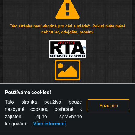
Táto stránka není vhodná pro děti a mládež. Pokud máte méně
než 18 let, odejděte, prosím!
Provozovatel stránky si vyhrazuje právo odstranit fotografie,
Používáme cookies!
videa a komentáře. Osoba, které se toto opatření provozovatele
stránky týče, ani osoba, která umístila fotografii nebo video na
Tato stránka používá pouze
stránku, nemůže z důvodu odstranění fotografie, videa nebo
nezbytné cookies, potřebné k
komentáře pro výše uvedenou okolnost uplatnit vůči
zajištění jejího správného
provozovateli stránky žádný nárok na náhradu škody nebo
fungování.
Více informací
nemajetkové újmy.