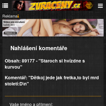
Reklama
Nahlášení komentáře
Obsah: 89177 - "Staroch si hvízdne s
kurvou"
Komentář: "Dětkoj jede jak fretka,to byl mrd
století:D\n"
Vaše jméno a příjmení: