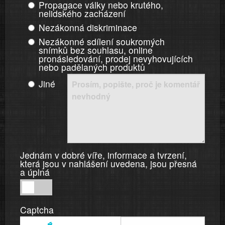
Propagace války nebo krutého,
nelidského zacházení
Nezákonná diskriminace
Nezákonné sdílení soukromých
snímků bez souhlasu, online
pronásledování, prodej nevyhovujících
nebo padělaných produktů
Jiné
Jednám v dobré víře, informace a tvrzení,
která jsou v nahlášení uvedena, jsou přesná
a úplná
Jednám
v
Captcha
dobré
víře,