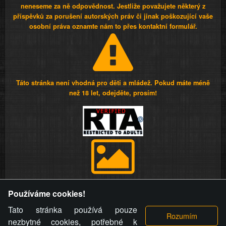
neneseme za ně odpovědnost. Jestliže považujete některý z
příspěvků za porušení autorských práv či jinak poškozující vaše
osobní práva oznamte nám to přes kontaktní formulář.
Táto stránka není vhodná pro děti a mládež. Pokud máte méně
než 18 let, odejděte, prosím!
Provozovatel stránky si vyhrazuje právo odstranit fotografie,
Používáme cookies!
videa a komentáře. Osoba, které se toto opatření provozovatele
stránky týče, ani osoba, která umístila fotografii nebo video na
Tato stránka používá pouze
stránku, nemůže z důvodu odstranění fotografie, videa nebo
nezbytné cookies, potřebné k