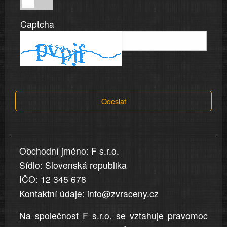
v
Captcha
dobré
víře,
informace
a
tvrzení,
která
Odeslat
jsou
v
nahlášení
uvedena,
Obchodní jméno: F s.r.o.
jsou
Sídlo: Slovenská republika
přesná
a
IČO: 12 345 678
úplná
Kontaktní údaje: info@zvraceny.cz
Na společnost F s.r.o. se vztahuje pravomoc