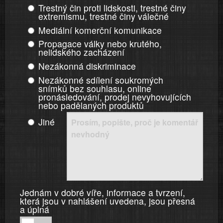
Trestný čin proti lidskosti, trestné činy
extremismu, trestné činy válečné
Mediální komerční komunikace
Propagace války nebo krutého,
nelidského zacházení
Nezákonná diskriminace
Nezákonné sdílení soukromých
snímků bez souhlasu, online
pronásledování, prodej nevyhovujících
nebo padělaných produktů
Jiné
Jednám v dobré víře, informace a tvrzení,
která jsou v nahlášení uvedena, jsou přesná
a úplná
Jednám