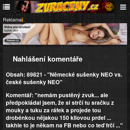
Reklama
Nahlášení komentáře
Obsah: 89821 - "Německé sušenky NEO vs.
české sušenky NEO"
Komentář: "nemám pustěný zvuk... ale
předpokládal jsem, že si strčí tu sračku z
mouky a tuku za ráfek a projede tou
drobénkou nějakou 150 kilovou prdel ...
takhle to je někam na FB nebo co teď frčí ..."