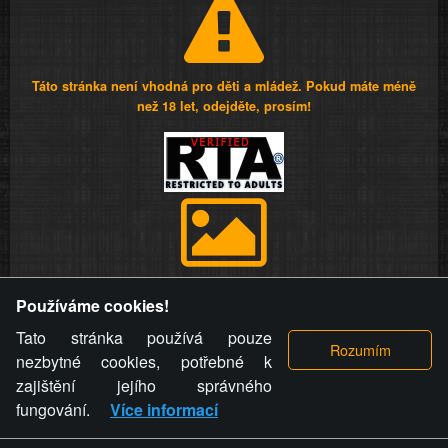
Táto stránka není vhodná pro děti a mládež. Pokud máte méně
než 18 let, odejděte, prosím!
Provozovatel stránky si vyhrazuje právo odstranit fotografie,
Používáme cookies!
videa a komentáře. Osoba, které se toto opatření provozovatele
stránky týče, ani osoba, která umístila fotografii nebo video na
Tato stránka používá pouze
stránku, nemůže z důvodu odstranění fotografie, videa nebo
nezbytné cookies, potřebné k
komentáře pro výše uvedenou okolnost uplatnit vůči
zajištění jejího správného
provozovateli stránky žádný nárok na náhradu škody nebo
fungování.
Více informací
nemajetkové újmy.