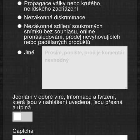
Propagace války nebo krutého,
nelidského zacházení
Nezákonná diskriminace
Nezákonné sdílení soukromých
snímků bez souhlasu, online
pronásledování, prodej nevyhovujících
nebo padělaných produktů
Jiné
Jednám v dobré víře, informace a tvrzení,
která jsou v nahlášení uvedena, jsou přesná
a úplná
Jednám
v
Captcha
dobré
víře,