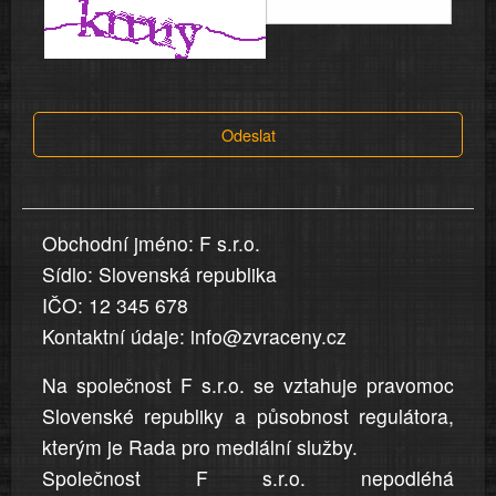
informace
a
tvrzení,
která
Odeslat
jsou
v
nahlášení
uvedena,
Obchodní jméno: F s.r.o.
jsou
Sídlo: Slovenská republika
přesná
a
IČO: 12 345 678
úplná
Kontaktní údaje: info@zvraceny.cz
Na společnost F s.r.o. se vztahuje pravomoc
Slovenské republiky a působnost regulátora,
kterým je Rada pro mediální služby.
Společnost F s.r.o. nepodléhá