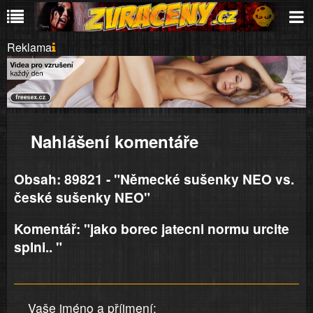
Reklama
Nahlášení komentáře
Obsah: 89821 - "Německé sušenky NEO vs.
české sušenky NEO"
Komentář: "jako borec jatecni normu urcite
splni.. "
Vaše jméno a příjmení: