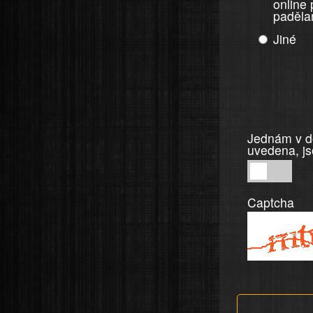
online
paděla
Jiné
Jednám v do
uvedena, js
Jednám
v
Captcha
dobré
víře,
informace
a
tvrzení,
která
jsou