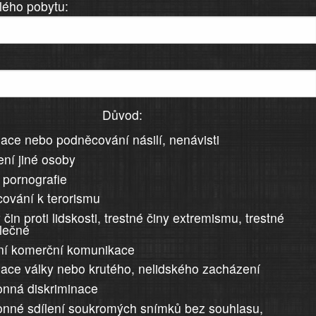
lého pobytu:
Důvod:
ace nebo podněcování násilí, nenávisti
ní jiné osoby
 pornografie
ování k terorismu
 čin proti lidskosti, trestné činy extremismu, trestné
álečné
ní komerční komunikace
ace války nebo krutého, nelidského zacházení
nná diskriminace
nné sdílení soukromých snímků bez souhlasu,