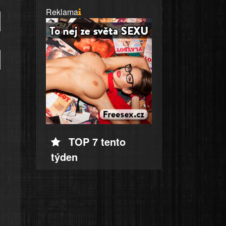
Reklama
TOP 7 tento
týden