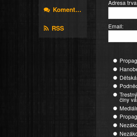
Adresa trva
Komentáře
Email:
RSS
Propag
Hanobe
Dětská
Podněc
Trestný
činy v
Mediál
Propag
Nezáko
Nezáko