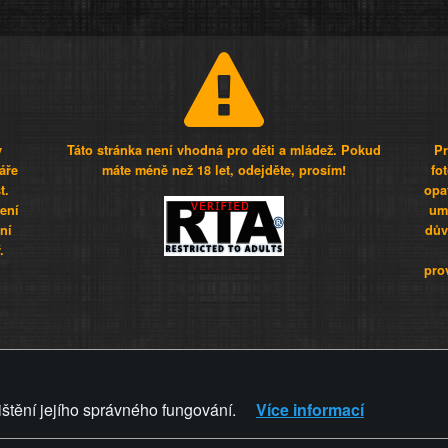
y
Táto stránka není vhodná pro děti a mládež. Pokud
Pr
áře
máte méně než 18 let, odejděte, prosím!
fo
t.
opa
šení
umí
ní
dův
.
pro
Z - Svět není zvrácenej. To jen
ištění jejího správného fungování.
Více informací
ZVRÁCENÝ.CZ
PRAVIDLA A 