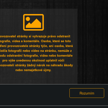
ovozovatel stránky si vyhrazuje právo odstranit
tografie, videa a komentáře. Osoba, které se toto
tření provozovatele stránky týče, ani osoba, která
stila fotografii nebo video na stránku, nemůže z
odu odstranění fotografie, videa nebo komentáře
pro výše uvedenou okolnost uplatnit vůči
vozovateli stránky žádný nárok na náhradu škody
nebo nemajetkové újmy.
 ty lidi...
PODMÍNKY
GDPR
COOKIES