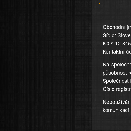
v
nahlášení
uvedena,
Obchodní jm
jsou
Sídlo: Slov
přesná
a
IČO: 12 34
úplná
Kontaktní ú
Na společno
působnost r
Společnost 
Číslo regis
Nepoužívá
komunikaci 