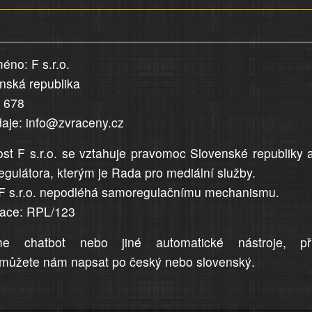
éno: F s.r.o.
enská republika
5 678
daje: info@zvraceny.cz
st F s.r.o. se vztahuje pravomoc Slovenské republiky 
egulátora, kterým je Rada pro mediální služby.
F s.r.o. nepodléhá samoregulačnímu mechanismu.
trace: RPL/123
me chatbot nebo jiné automatické nástroje, př
můžete nám napsat po český nebo slovenský.