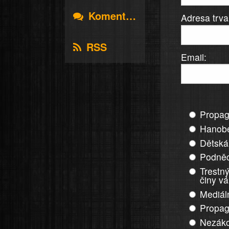
Komentáře
Adresa trva
RSS
Email:
Propag
Hanobe
Dětská
Podněc
Trestný
činy v
Mediál
Propag
Nezáko