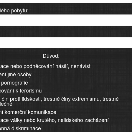
lého pobytu:
Důvod:
ace nebo podněcování násilí, nenávisti
ní jiné osoby
 pornografie
ování k terorismu
 čin proti lidskosti, trestné činy extremismu, trestné
álečné
ní komerční komunikace
ace války nebo krutého, nelidského zacházení
nná diskriminace