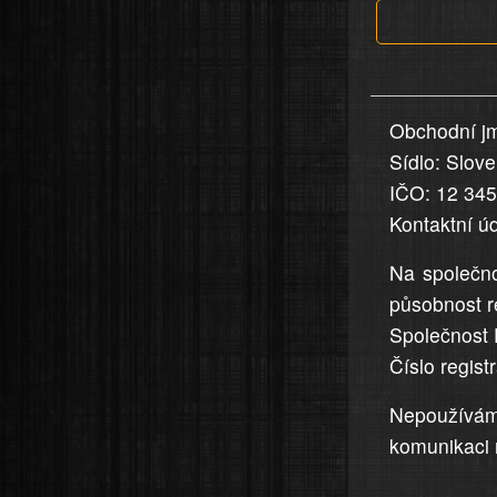
jsou
v
nahlášení
uvedena,
Obchodní jm
jsou
Sídlo: Slov
přesná
a
IČO: 12 34
úplná
Kontaktní ú
Na společno
působnost r
Společnost 
Číslo regis
Nepoužívá
komunikaci 