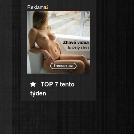
Reklama
TOP 7 tento
týden