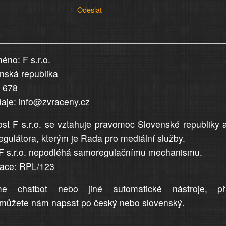
Odeslat
éno: F s.r.o.
enská republika
5 678
daje: info@zvraceny.cz
st F s.r.o. se vztahuje pravomoc Slovenské republiky 
egulátora, kterým je Rada pro mediální služby.
F s.r.o. nepodléhá samoregulačnímu mechanismu.
trace: RPL/123
me chatbot nebo jiné automatické nástroje, př
můžete nám napsat po český nebo slovenský.