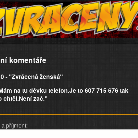
ní komentáře
0 - "Zvrácená ženská"
ám na tu děvku telefon.Je to 607 715 676 tak
 chtěl.Není zač."
a příjmení: