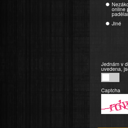
Nezáko
online
paděla
Jiné
Jednám v do
uvedena, js
Jednám
v
Captcha
dobré
víře,
informace
a
tvrzení,
která