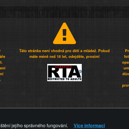
y
Táto stránka není vhodná pro děti a mládež. Pokud
Pr
áře
máte méně než 18 let, odejděte, prosím!
fo
t.
opa
šení
umí
ní
dův
.
pro
Z - Svět není zvrácenej. To jen
ištění jejího správného fungování.
Více informací