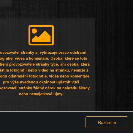
ovozovatel stránky si vyhrazuje právo odstranit
tografie, videa a komentáře. Osoba, které se toto
tření provozovatele stránky týče, ani osoba, která
stila fotografii nebo video na stránku, nemůže z
odu odstranění fotografie, videa nebo komentáře
pro výše uvedenou okolnost uplatnit vůči
vozovateli stránky žádný nárok na náhradu škody
nebo nemajetkové újmy.
 ty lidi...