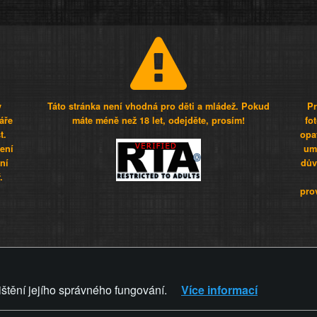
y
Táto stránka není vhodná pro děti a mládež. Pokud
Pr
áře
máte méně než 18 let, odejděte, prosím!
fo
t.
opa
šení
umí
ní
dův
.
pro
Z - Svět není zvrácenej. To jen
ištění jejího správného fungování.
Více informací
ZVRÁCENÝ.CZ
PRAVIDLA A 