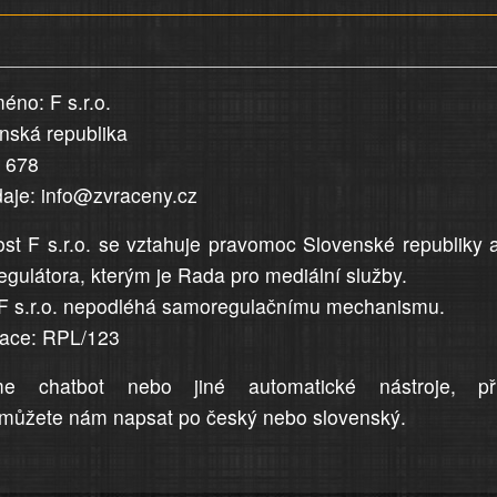
éno: F s.r.o.
enská republika
5 678
daje: info@zvraceny.cz
st F s.r.o. se vztahuje pravomoc Slovenské republiky 
egulátora, kterým je Rada pro mediální služby.
F s.r.o. nepodléhá samoregulačnímu mechanismu.
trace: RPL/123
me chatbot nebo jiné automatické nástroje, př
můžete nám napsat po český nebo slovenský.