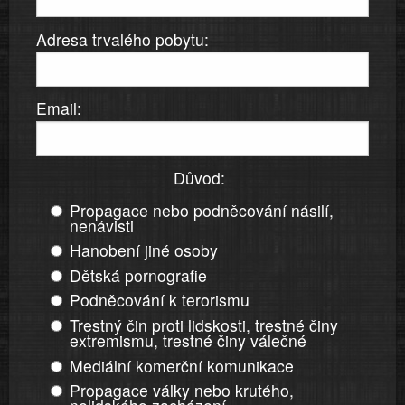
Adresa trvalého pobytu:
Email:
Důvod:
Propagace nebo podněcování násilí,
nenávisti
Hanobení jiné osoby
Dětská pornografie
Podněcování k terorismu
Trestný čin proti lidskosti, trestné činy
extremismu, trestné činy válečné
Mediální komerční komunikace
Propagace války nebo krutého,