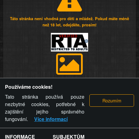
Táto stránka není vhodná pro děti a mládež. Pokud máte méně
než 18 let, odejděte, prosím!
Provozovatel stránky si vyhrazuje právo odstranit fotografie,
Používáme cookies!
videa a komentáře. Osoba, které se toto opatření provozovatele
stránky týče, ani osoba, která umístila fotografii nebo video na
Tato stránka používá pouze
stránku, nemůže z důvodu odstranění fotografie, videa nebo
nezbytné cookies, potřebné k
komentáře pro výše uvedenou okolnost uplatnit vůči
zajištění jejího správného
provozovateli stránky žádný nárok na náhradu škody nebo
fungování.
Více informací
nemajetkové újmy.
INFORMACE SUBJEKTŮM