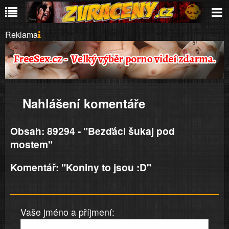
Reklama
Nahlášení komentáře
Obsah: 89294 - "Bezďáci šukaj pod
mostem"
Komentář: "Koniny to jsou :D"
Vaše jméno a příjmení: