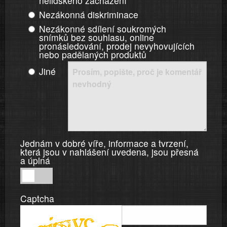
nelidského zacházení
Nezákonná diskriminace
Nezákonné sdílení soukromých
snímků bez souhlasu, online
pronásledování, prodej nevyhovujících
nebo padělaných produktů
Jiné
Jednám v dobré víře, informace a tvrzení,
která jsou v nahlášení uvedena, jsou přesná
a úplná
Jednám
v
Captcha
dobré
víře,
informace