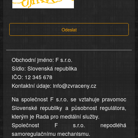
a
tvrzení,
která
Odeslat
jsou
v
nahlášení
uvedena,
Obchodní jméno: F s.r.o.
jsou
Sídlo: Slovenská republika
přesná
a
IČO: 12 345 678
úplná
Kontaktní údaje: info@zvraceny.cz
Na společnost F s.r.o. se vztahuje pravomoc
Slovenské republiky a působnost regulátora,
kterým je Rada pro mediální služby.
Společnost F s.r.o. nepodléhá
samoregulačnímu mechanismu.