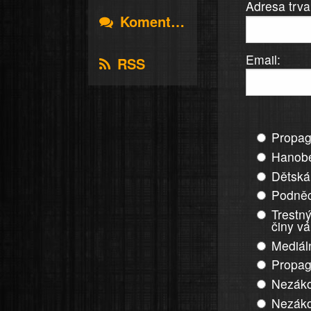
Adresa trva
Komentáře
Email:
RSS
Propag
Hanobe
Dětská
Podněc
Trestný
činy v
Mediál
Propag
Nezáko
Nezáko