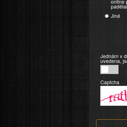
online
paděla
Jiné
Jednám v do
uvedena, js
Jednám
v
Captcha
dobré
víře,
informace
a
tvrzení,
která
jsou