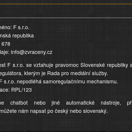
éno: F s.r.o.
enská republika
5 678
daje: info@zvraceny.cz
st F s.r.o. se vztahuje pravomoc Slovenské republiky 
egulátora, kterým je Rada pro mediální služby.
F s.r.o. nepodléhá samoregulačnímu mechanismu.
trace: RPL/123
me chatbot nebo jiné automatické nástroje, př
můžete nám napsat po český nebo slovenský.