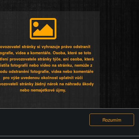
ovozovatel stránky si vyhrazuje právo odstranit
tografie, videa a komentáře. Osoba, které se toto
tření provozovatele stránky týče, ani osoba, která
stila fotografii nebo video na stránku, nemůže z
odu odstranění fotografie, videa nebo komentáře
pro výše uvedenou okolnost uplatnit vůči
vozovateli stránky žádný nárok na náhradu škody
nebo nemajetkové újmy.
 ty lidi...
PODMÍNKY
GDPR
COOKIES