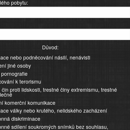
lého pobytu:
Důvod:
ace nebo podněcování násilí, nenávisti
ní jiné osoby
 pornografie
ování k terorismu
 čin proti lidskosti, trestné činy extremismu, trestné
álečné
ní komerční komunikace
ace války nebo krutého, nelidského zacházení
nná diskriminace
nné sdílení soukromých snímků bez souhlasu,