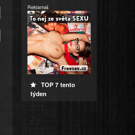
Reklama
TOP 7 tento
týden