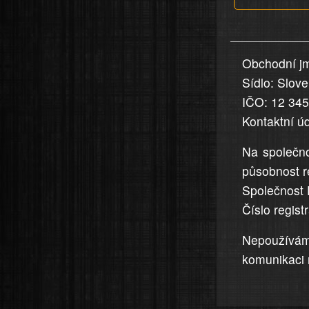
v
nahlášení
uvedena,
Obchodní jm
jsou
Sídlo: Slov
přesná
a
IČO: 12 34
úplná
Kontaktní ú
Na společno
působnost r
Společnost 
Číslo regis
Nepoužívá
komunikaci 