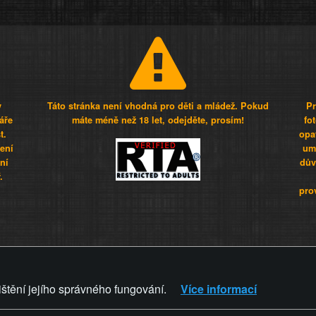
y
Táto stránka není vhodná pro děti a mládež. Pokud
Pr
áře
máte méně než 18 let, odejděte, prosím!
fo
t.
opa
šení
umí
ní
dův
.
pro
Z - Svět není zvrácenej. To jen
ištění jejího správného fungování.
Více informací
ZVRÁCENÝ.CZ
PRAVIDLA A 