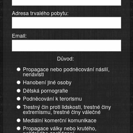
Adresa trvalého pobytu:
Email:
Důvod:
Propagace nebo podněcování násilí,
nenávisti
Hanobení jiné osoby
Dětská pornografie
Podněcování k terorismu
Trestný čin proti lidskosti, trestné činy
extremismu, trestné činy válečné
Mediální komerční komunikace
Propagace války nebo krutého,