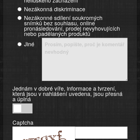
nelidského zacházení
Nezákonná diskriminace
Nezákonné sdílení soukromých
snímků bez souhlasu, online
pronásledování, prodej nevyhovujících
nebo padělaných produktů
Jiné
Jednám v dobré víře, informace a tvrzení,
která jsou v nahlášení uvedena, jsou přesná
a úplná
Jednám
v
Captcha
dobré
víře,
informace