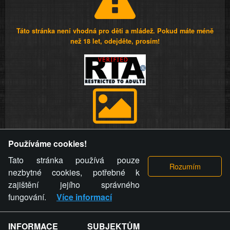
Táto stránka není vhodná pro děti a mládež. Pokud máte méně
než 18 let, odejděte, prosím!
Provozovatel stránky si vyhrazuje právo odstranit fotografie,
Používáme cookies!
videa a komentáře. Osoba, které se toto opatření provozovatele
stránky týče, ani osoba, která umístila fotografii nebo video na
Tato stránka používá pouze
stránku, nemůže z důvodu odstranění fotografie, videa nebo
nezbytné cookies, potřebné k
komentáře pro výše uvedenou okolnost uplatnit vůči
zajištění jejího správného
provozovateli stránky žádný nárok na náhradu škody nebo
fungování.
Více informací
nemajetkové újmy.
INFORMACE SUBJEKTŮM