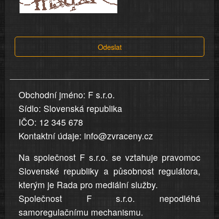
a
tvrzení,
která
Odeslat
jsou
v
nahlášení
uvedena,
Obchodní jméno: F s.r.o.
jsou
Sídlo: Slovenská republika
přesná
a
IČO: 12 345 678
úplná
Kontaktní údaje: info@zvraceny.cz
Na společnost F s.r.o. se vztahuje pravomoc
Slovenské republiky a působnost regulátora,
kterým je Rada pro mediální služby.
Společnost F s.r.o. nepodléhá
samoregulačnímu mechanismu.