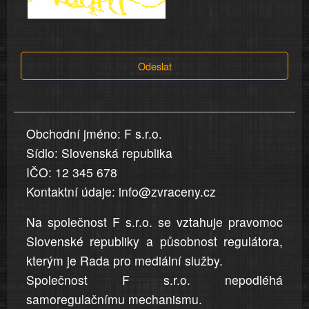
a
tvrzení,
která
Odeslat
jsou
v
nahlášení
uvedena,
Obchodní jméno: F s.r.o.
jsou
Sídlo: Slovenská republika
přesná
a
IČO: 12 345 678
úplná
Kontaktní údaje: info@zvraceny.cz
Na společnost F s.r.o. se vztahuje pravomoc
Slovenské republiky a působnost regulátora,
kterým je Rada pro mediální služby.
Společnost F s.r.o. nepodléhá
samoregulačnímu mechanismu.