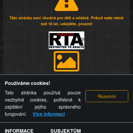
Táto stránka není vhodná pro děti a mládež. Pokud máte méně
než 18 let, odejděte, prosím!
Provozovatel stránky si vyhrazuje právo odstranit fotografie,
Používáme cookies!
videa a komentáře. Osoba, které se toto opatření provozovatele
stránky týče, ani osoba, která umístila fotografii nebo video na
Tato stránka používá pouze
stránku, nemůže z důvodu odstranění fotografie, videa nebo
nezbytné cookies, potřebné k
komentáře pro výše uvedenou okolnost uplatnit vůči
zajištění jejího správného
provozovateli stránky žádný nárok na náhradu škody nebo
fungování.
Více informací
nemajetkové újmy.
INFORMACE SUBJEKTŮM