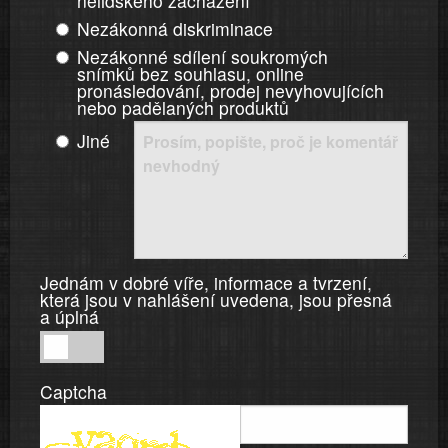
nelidského zacházení
Nezákonná diskriminace
Nezákonné sdílení soukromých
snímků bez souhlasu, online
pronásledování, prodej nevyhovujících
nebo padělaných produktů
Jiné
Jednám v dobré víře, informace a tvrzení,
která jsou v nahlášení uvedena, jsou přesná
a úplná
Jednám
v
Captcha
dobré
víře,
informace