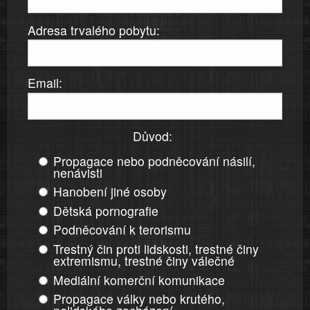
Adresa trvalého pobytu:
Email:
Důvod:
Propagace nebo podněcování násilí,
nenávisti
Hanobení jiné osoby
Dětská pornografie
Podněcování k terorismu
Trestný čin proti lidskosti, trestné činy
extremismu, trestné činy válečné
Mediální komerční komunikace
Propagace války nebo krutého,