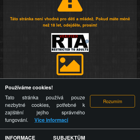
Táto stránka není vhodná pro děti a mládež. Pokud máte méně
než 18 let, odejděte, prosím!
Provozovatel stránky si vyhrazuje právo odstranit fotografie,
Používáme cookies!
videa a komentáře. Osoba, které se toto opatření provozovatele
stránky týče, ani osoba, která umístila fotografii nebo video na
Tato stránka používá pouze
stránku, nemůže z důvodu odstranění fotografie, videa nebo
nezbytné cookies, potřebné k
komentáře pro výše uvedenou okolnost uplatnit vůči
zajištění jejího správného
provozovateli stránky žádný nárok na náhradu škody nebo
fungování.
Více informací
nemajetkové újmy.
INFORMACE SUBJEKTŮM