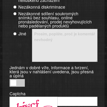
nelidského zacházení
Nezákonná diskriminace
Nezákonné sdílení soukromých
snímků bez souhlasu, online
pronásledování, prodej nevyhovujících
nebo padělaných produktů
Jiné
Jednám v dobré víře, informace a tvrzení,
která jsou v nahlášení uvedena, jsou přesná
a úplná
Jednám
v
Captcha
dobré
víře,
informace