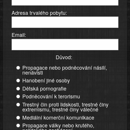
Adresa trvalého pobytu:
Email:
Důvod:
Propagace nebo podněcování násilí,
nenávisti
Hanobení jiné osoby
Dětská pornografie
Podněcování k terorismu
Trestný čin proti lidskosti, trestné činy
extremismu, trestné činy válečné
Mediální komerční komunikace
Propagace války nebo krutého,