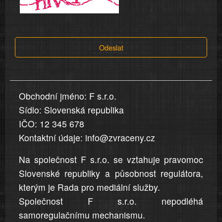
a
tvrzení,
která
Odeslat
jsou
v
nahlášení
uvedena,
Obchodní jméno: F s.r.o.
jsou
Sídlo: Slovenská republika
přesná
a
IČO: 12 345 678
úplná
Kontaktní údaje: info@zvraceny.cz
Na společnost F s.r.o. se vztahuje pravomoc
Slovenské republiky a působnost regulátora,
kterým je Rada pro mediální služby.
Společnost F s.r.o. nepodléhá
samoregulačnímu mechanismu.