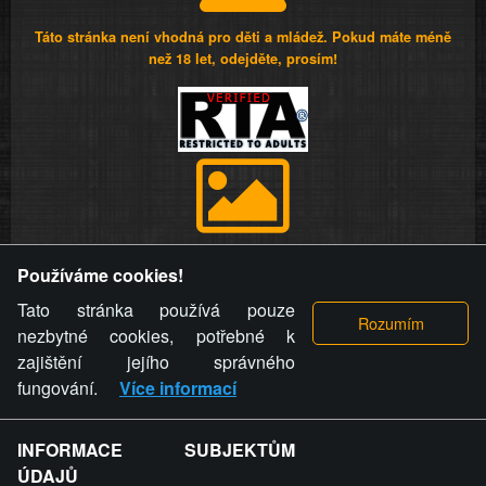
Táto stránka není vhodná pro děti a mládež. Pokud máte méně
než 18 let, odejděte, prosím!
Provozovatel stránky si vyhrazuje právo odstranit fotografie,
Používáme cookies!
videa a komentáře. Osoba, které se toto opatření provozovatele
stránky týče, ani osoba, která umístila fotografii nebo video na
Tato stránka používá pouze
stránku, nemůže z důvodu odstranění fotografie, videa nebo
nezbytné cookies, potřebné k
komentáře pro výše uvedenou okolnost uplatnit vůči
zajištění jejího správného
provozovateli stránky žádný nárok na náhradu škody nebo
fungování.
Více informací
nemajetkové újmy.
INFORMACE SUBJEKTŮM
ZVRÁCENÝ.CZ - Svět není zvrácenej. To jen
ÚDAJŮ