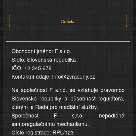
tvrzení,
která
Odeslat
jsou
v
nahlášení
uvedena,
Obchodní jméno: F s.r.o.
jsou
Sídlo: Slovenská republika
přesná
a
IČO: 12 345 678
úplná
Kontaktní údaje: info@zvraceny.cz
Na společnost F s.r.o. se vztahuje pravomoc
Slovenské republiky a působnost regulátora,
kterým je Rada pro mediální služby.
Společnost F s.r.o. nepodléhá
samoregulačnímu mechanismu.
Číslo registrace: RPL/123