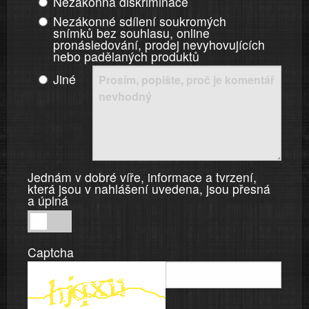
Nezákonná diskriminace
Nezákonné sdílení soukromých
snímků bez souhlasu, online
pronásledování, prodej nevyhovujících
nebo padělaných produktů
Jiné
Jednám v dobré víře, informace a tvrzení,
která jsou v nahlášení uvedena, jsou přesná
a úplná
Jednám
v
Captcha
dobré
víře,
informace
a