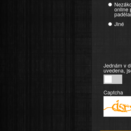
Nezáko
online
paděla
Jiné
Jednám v do
uvedena, js
Jednám
v
Captcha
dobré
víře,
informace
a
tvrzení,
která