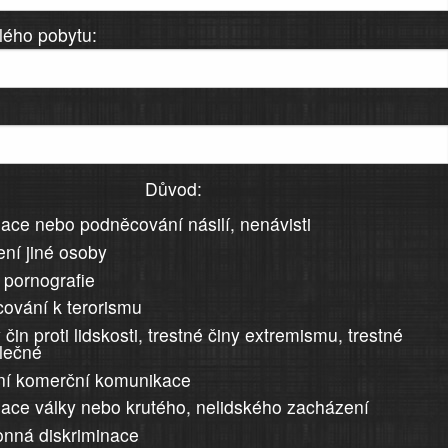
lého pobytu:
Důvod:
ace nebo podněcování násilí, nenávisti
ní jiné osoby
 pornografie
ování k terorismu
 čin proti lidskosti, trestné činy extremismu, trestné
álečné
ní komerční komunikace
ace války nebo krutého, nelidského zacházení
nná diskriminace