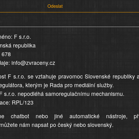
Odeslat
éno: F s.r.o.
enská republika
5 678
daje: info@zvraceny.cz
st F s.r.o. se vztahuje pravomoc Slovenské republiky 
egulátora, kterým je Rada pro mediální služby.
F s.r.o. nepodléhá samoregulačnímu mechanismu.
trace: RPL/123
me chatbot nebo jiné automatické nástroje, př
můžete nám napsat po český nebo slovenský.