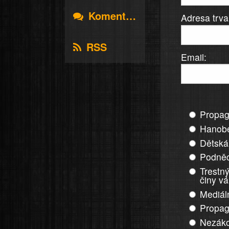
Komentáře
Adresa trva
RSS
Email:
Propag
Hanobe
Dětská
Podněc
Trestný
činy v
Mediál
Propag
Nezáko