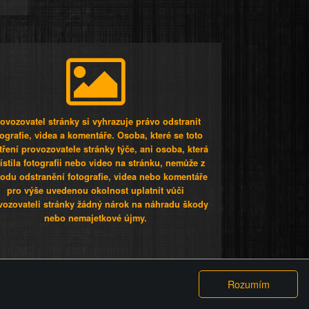
ovozovatel stránky si vyhrazuje právo odstranit
tografie, videa a komentáře. Osoba, které se toto
tření provozovatele stránky týče, ani osoba, která
stila fotografii nebo video na stránku, nemůže z
odu odstranění fotografie, videa nebo komentáře
pro výše uvedenou okolnost uplatnit vůči
vozovateli stránky žádný nárok na náhradu škody
nebo nemajetkové újmy.
 ty lidi...