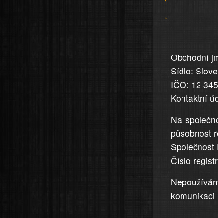
jsou
v
nahlášení
uvedena,
Obchodní jm
jsou
Sídlo: Slov
přesná
a
IČO: 12 34
úplná
Kontaktní ú
Na společno
působnost r
Společnost 
Číslo regis
Nepoužívá
komunikaci 