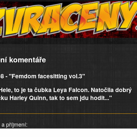
ní komentáře
8 - "Femdom facesitting vol.3"
ele, to je ta čubka Leya Falcon. Natočila dobrý
ku Harley Quinn, tak to sem jdu hodit..."
a příjmení: