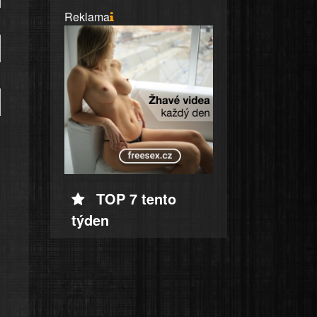
Reklama
TOP 7 tento
týden