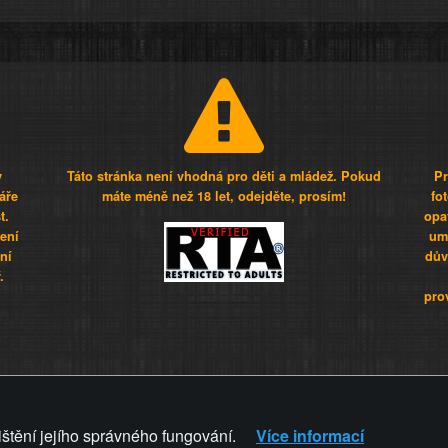
y
Táto stránka není vhodná pro děti a mládež. Pokud
Pr
áře
máte méně než 18 let, odejděte, prosím!
fo
t.
opa
šení
umí
ní
dův
.
pro
Z - Svět není zvrácenej. To jen
ištění jejího správného fungování.
Více informací