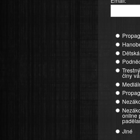
Email:
Propag
Hanobe
Dětská
Podněc
Trestný
činy v
Mediál
Propag
Nezáko
Nezáko
online
paděla
Jiné