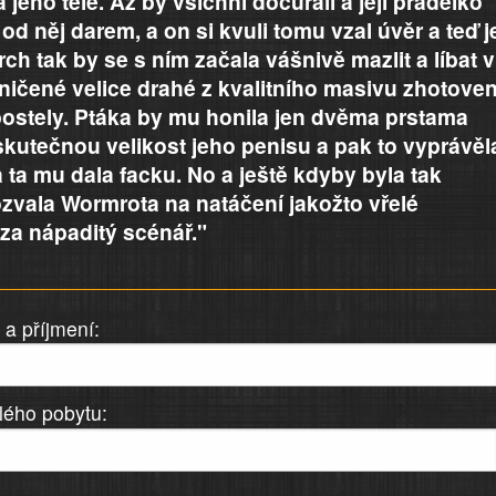
jeho těle. Až by všichni dočůrali a její prádélko
 od něj darem, a on si kvuli tomu vzal úvěr a teď j
rch tak by se s ním začala vášnivě mazlit a líbat v
ničené velice drahé z kvalitního masivu zhotove
ostely. Ptáka by mu honila jen dvěma prstama
kutečnou velikost jeho penisu a pak to vyprávěl
 ta mu dala facku. No a ještě kdyby byla tak
zvala Wormrota na natáčení jakožto vřelé
za nápaditý scénář."
a příjmení:
lého pobytu: