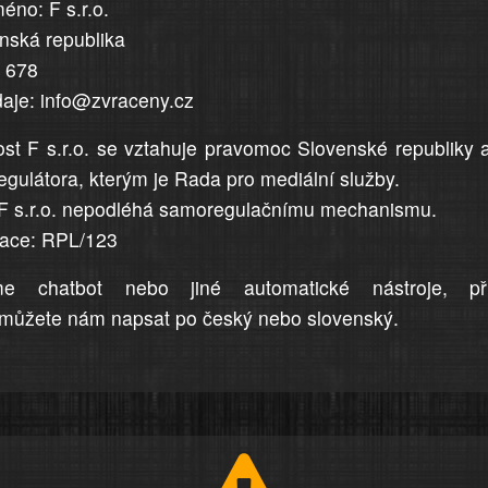
éno: F s.r.o.
enská republika
5 678
daje: info@zvraceny.cz
st F s.r.o. se vztahuje pravomoc Slovenské republiky 
egulátora, kterým je Rada pro mediální služby.
F s.r.o. nepodléhá samoregulačnímu mechanismu.
trace: RPL/123
me chatbot nebo jiné automatické nástroje, př
můžete nám napsat po český nebo slovenský.