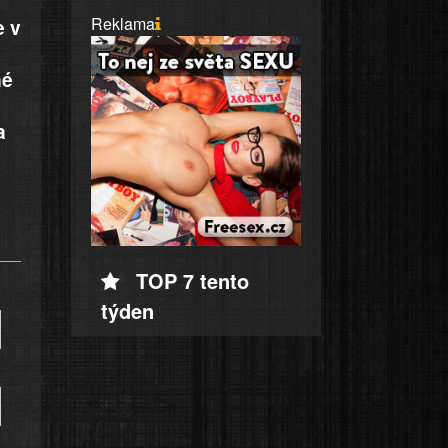
Reklama
e v
né
a
TOP 7 tento
týden