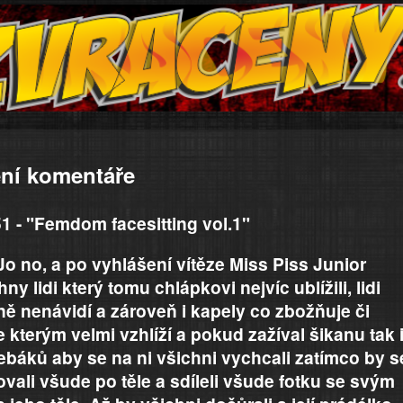
ní komentáře
1 - "Femdom facesitting vol.1"
o no, a po vyhlášení vítěze Miss Piss Junior
y lidi který tomu chlápkovi nejvíc ublížili, lidi
ně nenávidí a zároveň i kapely co zbožňuje či
 kterým velmi vzhlíží a pokud zažíval šikanu tak 
ebáků aby se na ni všichni vychcali zatímco by s
ali všude po těle a sdíleli všude fotku se svým