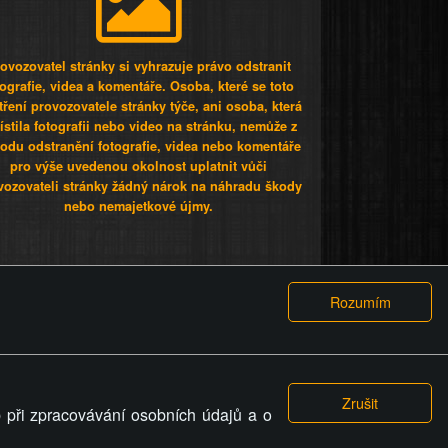
ovozovatel stránky si vyhrazuje právo odstranit
tografie, videa a komentáře. Osoba, které se toto
tření provozovatele stránky týče, ani osoba, která
stila fotografii nebo video na stránku, nemůže z
odu odstranění fotografie, videa nebo komentáře
pro výše uvedenou okolnost uplatnit vůči
vozovateli stránky žádný nárok na náhradu škody
nebo nemajetkové újmy.
 ty lidi...
PODMÍNKY
GDPR
COOKIES
 při zpracovávání osobních údajů a o