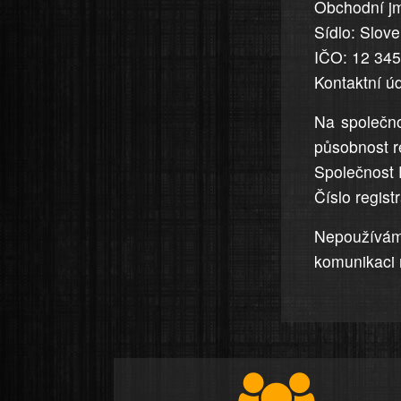
Obchodní jm
jsou
Sídlo: Slov
přesná
a
IČO: 12 34
úplná
Kontaktní ú
Na společno
působnost r
Společnost 
Číslo regis
Nepoužívá
komunikaci 