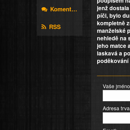
podpisem na 
jenž dostala
Komentáře
píči, bylo du
kompletně z
RSS
manželské p
nehledě na s
jeho matce a
laskavá a po
poděkování 
Vaše jméno 
Adresa trva