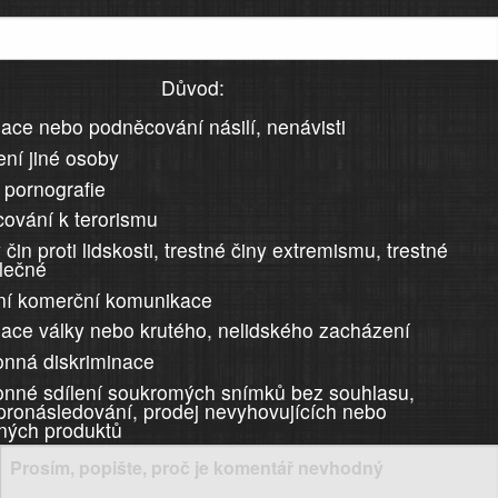
Důvod:
ace nebo podněcování násilí, nenávisti
ní jiné osoby
 pornografie
ování k terorismu
 čin proti lidskosti, trestné činy extremismu, trestné
álečné
ní komerční komunikace
ace války nebo krutého, nelidského zacházení
nná diskriminace
nné sdílení soukromých snímků bez souhlasu,
 pronásledování, prodej nevyhovujících nebo
ných produktů