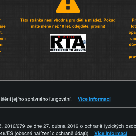
y
Táto stránka není vhodná pro děti a mládež. Pokud
Pr
áře
máte méně než 18 let, odejděte, prosím!
fo
t.
opa
šení
umí
ní
dův
.
pro
Z - Svět není zvrácenej. To jen
ištění jejího správného fungování.
Více informací
ZVRÁCENÝ.CZ
PRAVIDLA A 
č. 2016/679 ze dne 27. dubna 2016 o ochraně fyzických osob
5/46/ES (obecné nařízení o ochraně údajů)
Více informací