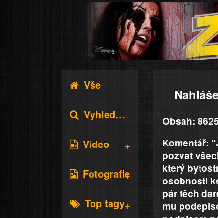
Vše
Nahláše
Vyhledávání
Obsah: 8625
Komentář: "J
Video
pozvat všechn
který bytost
Fotografie
osobnosti ke
pár těch dar
Top tagy
mu podepisov