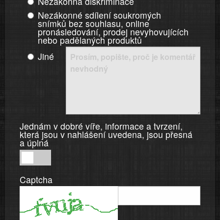
Nezákonná diskriminace
Nezákonné sdílení soukromých
snímků bez souhlasu, online
pronásledování, prodej nevyhovujících
nebo padělaných produktů
Jiné
Jednám v dobré víře, informace a tvrzení,
která jsou v nahlášení uvedena, jsou přesná
a úplná
Jednám
v
Captcha
dobré
víře,
informace
a