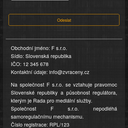
tvrzení,
která
Odeslat
jsou
v
nahlášení
uvedena,
Obchodní jméno: F s.r.o.
jsou
Sídlo: Slovenská republika
přesná
a
IČO: 12 345 678
úplná
Kontaktní údaje: info@zvraceny.cz
Na společnost F s.r.o. se vztahuje pravomoc
Slovenské republiky a působnost regulátora,
kterým je Rada pro mediální služby.
Společnost F s.r.o. nepodléhá
samoregulačnímu mechanismu.
Číslo registrace: RPL/123