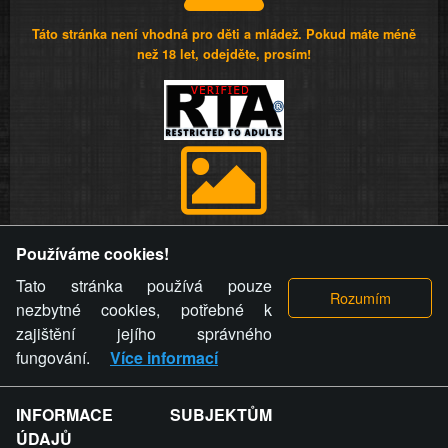
Táto stránka není vhodná pro děti a mládež. Pokud máte méně
než 18 let, odejděte, prosím!
Provozovatel stránky si vyhrazuje právo odstranit fotografie,
Používáme cookies!
videa a komentáře. Osoba, které se toto opatření provozovatele
stránky týče, ani osoba, která umístila fotografii nebo video na
Tato stránka používá pouze
stránku, nemůže z důvodu odstranění fotografie, videa nebo
nezbytné cookies, potřebné k
komentáře pro výše uvedenou okolnost uplatnit vůči
zajištění jejího správného
provozovateli stránky žádný nárok na náhradu škody nebo
fungování.
Více informací
nemajetkové újmy.
INFORMACE SUBJEKTŮM
ZVRÁCENÝ.CZ - Svět není zvrácenej. To jen
ÚDAJŮ