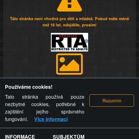
Táto stránka není vhodná pro děti a mládež. Pokud máte méně
než 18 let, odejděte, prosím!
Provozovatel stránky si vyhrazuje právo odstranit fotografie,
Používáme cookies!
videa a komentáře. Osoba, které se toto opatření provozovatele
stránky týče, ani osoba, která umístila fotografii nebo video na
Tato stránka používá pouze
stránku, nemůže z důvodu odstranění fotografie, videa nebo
nezbytné cookies, potřebné k
komentáře pro výše uvedenou okolnost uplatnit vůči
zajištění jejího správného
provozovateli stránky žádný nárok na náhradu škody nebo
fungování.
Více informací
nemajetkové újmy.
INFORMACE SUBJEKTŮM