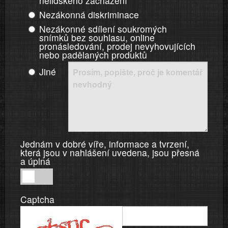
nelidského zacházení
Nezákonná diskriminace
Nezákonné sdílení soukromých
snímků bez souhlasu, online
pronásledování, prodej nevyhovujících
nebo padělaných produktů
Jiné
Jednám v dobré víře, informace a tvrzení,
která jsou v nahlášení uvedena, jsou přesná
a úplná
Jednám
v
Captcha
dobré
víře,
informace