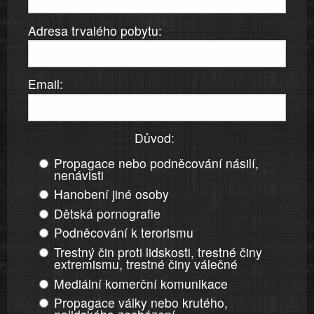
Adresa trvalého pobytu:
Email:
Důvod:
Propagace nebo podněcování násilí,
nenávisti
Hanobení jiné osoby
Dětská pornografie
Podněcování k terorismu
Trestný čin proti lidskosti, trestné činy
extremismu, trestné činy válečné
Mediální komerční komunikace
Propagace války nebo krutého,