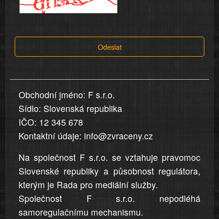
a
tvrzení,
která
Odeslat
jsou
v
nahlášení
uvedena,
Obchodní jméno: F s.r.o.
jsou
Sídlo: Slovenská republika
přesná
a
IČO: 12 345 678
úplná
Kontaktní údaje: info@zvraceny.cz
Na společnost F s.r.o. se vztahuje pravomoc
Slovenské republiky a působnost regulátora,
kterým je Rada pro mediální služby.
Společnost F s.r.o. nepodléhá
samoregulačnímu mechanismu.