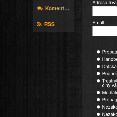
Adresa trva
Komentáře
Email:
RSS
Propag
Hanobe
Dětská
Podněc
Trestný
činy v
Mediál
Propag
Nezáko
Nezáko