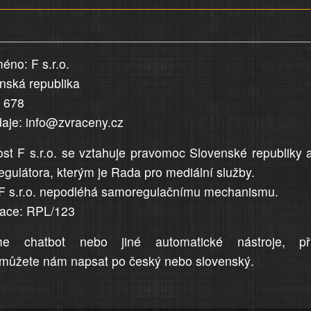
éno: F s.r.o.
enská republika
5 678
daje: info@zvraceny.cz
st F s.r.o. se vztahuje pravomoc Slovenské republiky 
egulátora, kterým je Rada pro mediální služby.
F s.r.o. nepodléhá samoregulačnímu mechanismu.
trace: RPL/123
me chatbot nebo jiné automatické nástroje, př
můžete nám napsat po český nebo slovenský.