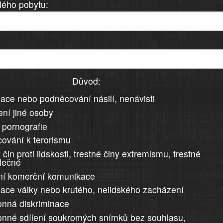
lého pobytu:
Důvod:
ace nebo podněcování násilí, nenávisti
ní jiné osoby
 pornografie
ování k terorismu
 čin proti lidskosti, trestné činy extremismu, trestné
álečné
ní komerční komunikace
ace války nebo krutého, nelidského zacházení
nná diskriminace
nné sdílení soukromých snímků bez souhlasu,