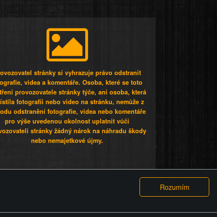
ovozovatel stránky si vyhrazuje právo odstranit
tografie, videa a komentáře. Osoba, které se toto
tření provozovatele stránky týče, ani osoba, která
stila fotografii nebo video na stránku, nemůže z
odu odstranění fotografie, videa nebo komentáře
pro výše uvedenou okolnost uplatnit vůči
vozovateli stránky žádný nárok na náhradu škody
nebo nemajetkové újmy.
 ty lidi...
PODMÍNKY
GDPR
COOKIES