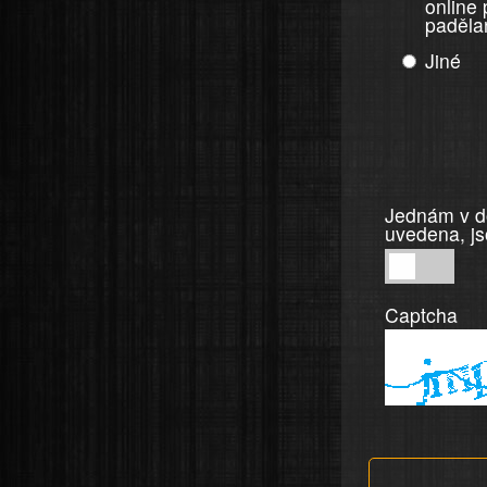
online
paděla
Jiné
Jednám v do
uvedena, js
Jednám
v
Captcha
dobré
víře,
informace
a
tvrzení,
která
jsou