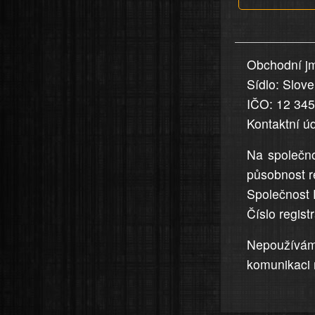
v
nahlášení
uvedena,
Obchodní jm
jsou
Sídlo: Slov
přesná
a
IČO: 12 34
úplná
Kontaktní ú
Na společno
působnost r
Společnost 
Číslo regis
Nepoužívá
komunikaci 