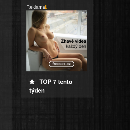
Reklama
TOP 7 tento
týden