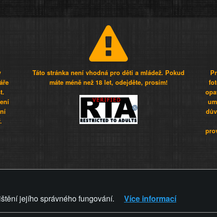
y
Táto stránka není vhodná pro děti a mládež. Pokud
Pr
áře
máte méně než 18 let, odejděte, prosím!
fo
t.
opa
šení
umí
ní
dův
.
pro
Z - Svět není zvrácenej. To jen
ištění jejího správného fungování.
Více informací
ZVRÁCENÝ.CZ
PRAVIDLA A 