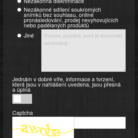
Nezákonná diskriminace
Nezákonné sdílení soukromých
snímků bez souhlasu, online
pronásledování, prodej nevyhovujících
nebo padělaných produktů
Jiné
Jednám v dobré víře, informace a tvrzení,
která jsou v nahlášení uvedena, jsou přesná
a úplná
Jednám
v
Captcha
dobré
víře,
informace
a