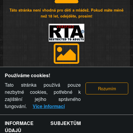
Táto stránka není vhodná pro děti a mládež. Pokud máte méně
než 18 let, odejděte, prosím!
Provozovatel stránky si vyhrazuje právo odstranit fotografie,
Používáme cookies!
videa a komentáře. Osoba, které se toto opatření provozovatele
stránky týče, ani osoba, která umístila fotografii nebo video na
Tato stránka používá pouze
stránku, nemůže z důvodu odstranění fotografie, videa nebo
nezbytné cookies, potřebné k
komentáře pro výše uvedenou okolnost uplatnit vůči
zajištění jejího správného
provozovateli stránky žádný nárok na náhradu škody nebo
fungování.
Více informací
nemajetkové újmy.
INFORMACE SUBJEKTŮM
ZVRÁCENÝ.CZ - Svět není zvrácenej. To jen
ÚDAJŮ