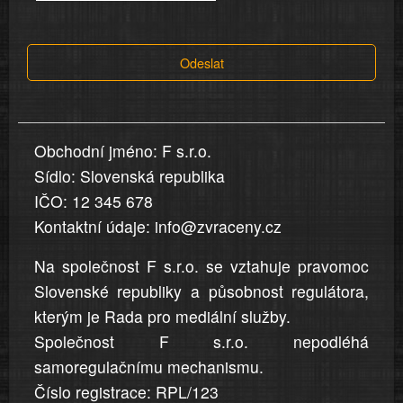
tvrzení,
která
Odeslat
jsou
v
nahlášení
uvedena,
Obchodní jméno: F s.r.o.
jsou
Sídlo: Slovenská republika
přesná
a
IČO: 12 345 678
úplná
Kontaktní údaje: info@zvraceny.cz
Na společnost F s.r.o. se vztahuje pravomoc
Slovenské republiky a působnost regulátora,
kterým je Rada pro mediální služby.
Společnost F s.r.o. nepodléhá
samoregulačnímu mechanismu.
Číslo registrace: RPL/123