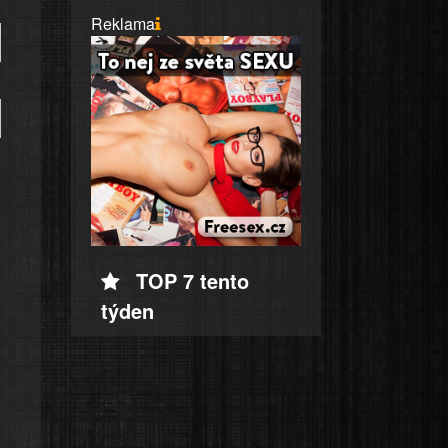
Reklama
TOP 7 tento
týden