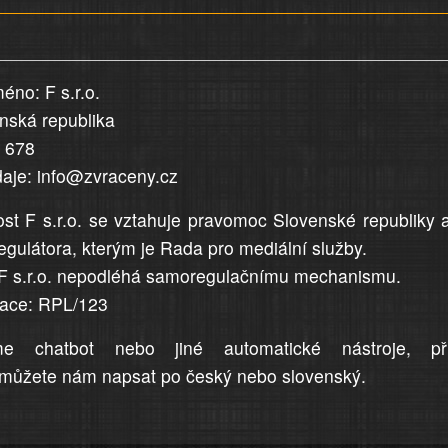
éno: F s.r.o.
enská republika
5 678
daje: info@zvraceny.cz
st F s.r.o. se vztahuje pravomoc Slovenské republiky 
egulátora, kterým je Rada pro mediální služby.
F s.r.o. nepodléhá samoregulačnímu mechanismu.
trace: RPL/123
me chatbot nebo jiné automatické nástroje, př
můžete nám napsat po český nebo slovenský.