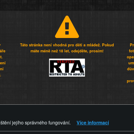
y
Táto stránka není vhodná pro děti a mládež. Pokud
Pr
áře
máte méně než 18 let, odejděte, prosím!
fo
t.
opa
šení
umí
ní
dův
.
pro
Z - Svět není zvrácenej. To jen
ištění jejího správného fungování.
Více informací
ZVRÁCENÝ.CZ
PRAVIDLA A 