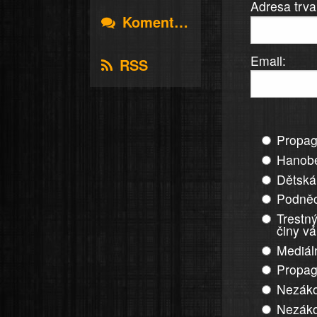
Adresa trva
Komentáře
Email:
RSS
Propag
Hanobe
Dětská
Podněc
Trestný
činy v
Mediál
Propag
Nezáko
Nezáko