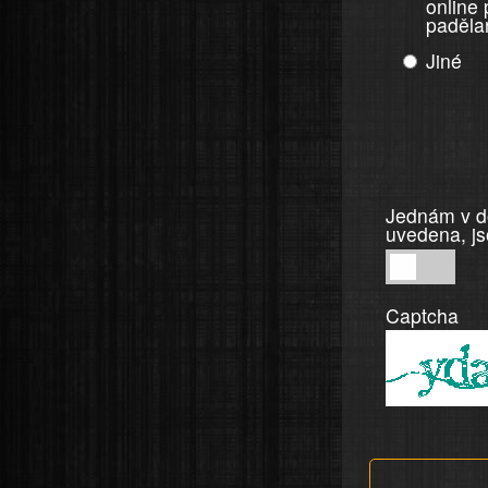
online
paděla
Jiné
Jednám v do
uvedena, js
Jednám
v
Captcha
dobré
víře,
informace
a
tvrzení,
která
jsou