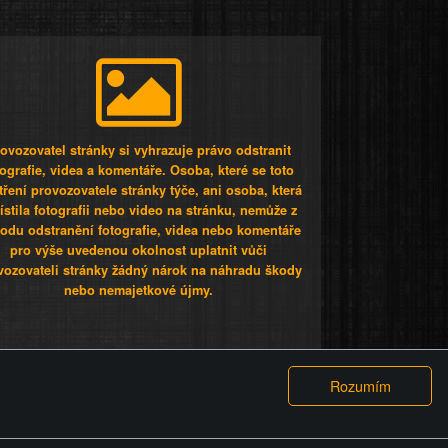
ovozovatel stránky si vyhrazuje právo odstranit
tografie, videa a komentáře. Osoba, které se toto
tření provozovatele stránky týče, ani osoba, která
stila fotografii nebo video na stránku, nemůže z
odu odstranění fotografie, videa nebo komentáře
pro výše uvedenou okolnost uplatnit vůči
vozovateli stránky žádný nárok na náhradu škody
nebo nemajetkové újmy.
 ty lidi...
PODMÍNKY
GDPR
COOKIES