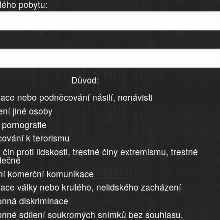
lého pobytu:
Důvod:
ace nebo podněcování násilí, nenávisti
ní jiné osoby
 pornografie
ování k terorismu
 čin proti lidskosti, trestné činy extremismu, trestné
álečné
ní komerční komunikace
ace války nebo krutého, nelidského zacházení
nná diskriminace
nné sdílení soukromých snímků bez souhlasu,