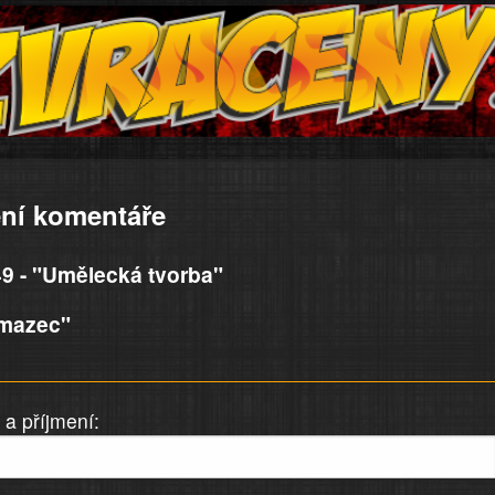
ní komentáře
9 - "Umělecká tvorba"
"mazec"
a příjmení: