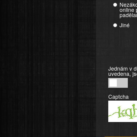
Nezáko
online
paděla
Jiné
Jednám v do
uvedena, js
Jednám
v
Captcha
dobré
víře,
informace
a
tvrzení,
která