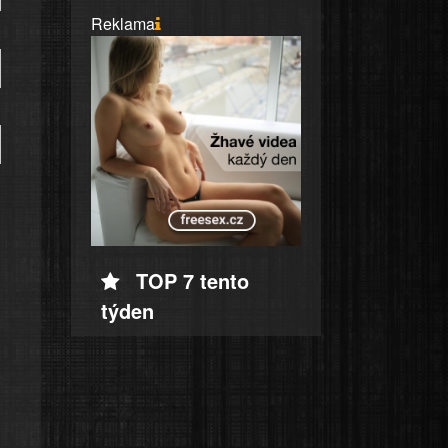
Reklama
TOP 7 tento
týden