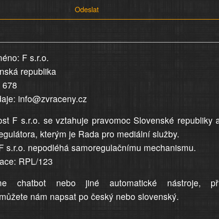
Odeslat
éno: F s.r.o.
enská republika
5 678
daje: info@zvraceny.cz
st F s.r.o. se vztahuje pravomoc Slovenské republiky 
egulátora, kterým je Rada pro mediální služby.
F s.r.o. nepodléhá samoregulačnímu mechanismu.
trace: RPL/123
me chatbot nebo jiné automatické nástroje, př
můžete nám napsat po český nebo slovenský.