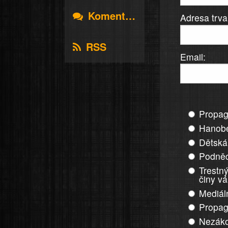
Komentáře
Adresa trva
RSS
Email:
Propag
Hanobe
Dětská
Podněc
Trestný
činy v
Mediál
Propag
Nezáko