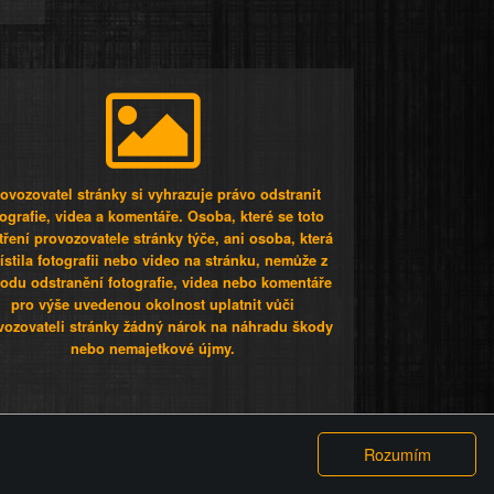
ovozovatel stránky si vyhrazuje právo odstranit
tografie, videa a komentáře. Osoba, které se toto
tření provozovatele stránky týče, ani osoba, která
stila fotografii nebo video na stránku, nemůže z
odu odstranění fotografie, videa nebo komentáře
pro výše uvedenou okolnost uplatnit vůči
vozovateli stránky žádný nárok na náhradu škody
nebo nemajetkové újmy.
 ty lidi...