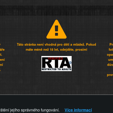
y
Táto stránka není vhodná pro děti a mládež. Pokud
Pr
áře
máte méně než 18 let, odejděte, prosím!
fo
t.
opa
šení
umí
ní
dův
.
pro
Z - Svět není zvrácenej. To jen
ištění jejího správného fungování.
Více informací