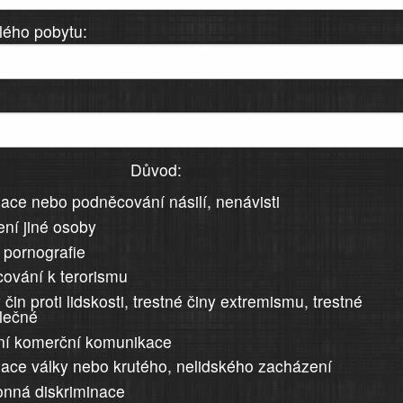
lého pobytu:
Důvod:
ace nebo podněcování násilí, nenávisti
ní jiné osoby
 pornografie
ování k terorismu
 čin proti lidskosti, trestné činy extremismu, trestné
álečné
ní komerční komunikace
ace války nebo krutého, nelidského zacházení
nná diskriminace