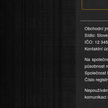
jsou
v
nahlášení
uvedena,
Obchodní jm
jsou
Sídlo: Slov
přesná
a
IČO: 12 34
úplná
Kontaktní ú
Na společno
působnost r
Společnost 
Číslo regis
Nepoužívá
komunikaci 