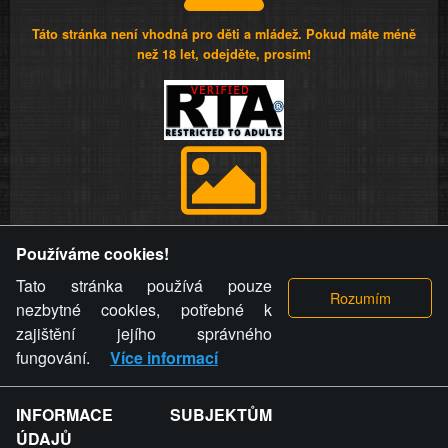
Táto stránka není vhodná pro děti a mládež. Pokud máte méně
než 18 let, odejděte, prosím!
Provozovatel stránky si vyhrazuje právo odstranit fotografie,
Používáme cookies!
videa a komentáře. Osoba, které se toto opatření provozovatele
stránky týče, ani osoba, která umístila fotografii nebo video na
Tato stránka používá pouze
stránku, nemůže z důvodu odstranění fotografie, videa nebo
nezbytné cookies, potřebné k
komentáře pro výše uvedenou okolnost uplatnit vůči
zajištění jejího správného
provozovateli stránky žádný nárok na náhradu škody nebo
fungování.
Více informací
nemajetkové újmy.
INFORMACE SUBJEKTŮM
ZVRÁCENÝ.CZ - Svět není zvrácenej. To jen
ÚDAJŮ