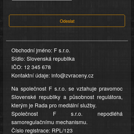
tvrzení,
která
Odeslat
jsou
v
nahlášení
uvedena,
Obchodní jméno: F s.r.o.
jsou
Sídlo: Slovenská republika
přesná
a
IČO: 12 345 678
úplná
Kontaktní údaje: info@zvraceny.cz
Na společnost F s.r.o. se vztahuje pravomoc
Slovenské republiky a působnost regulátora,
kterým je Rada pro mediální služby.
Společnost F s.r.o. nepodléhá
samoregulačnímu mechanismu.
Číslo registrace: RPL/123