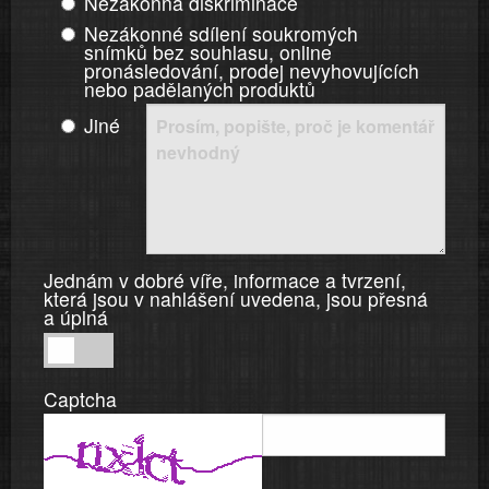
Nezákonná diskriminace
Nezákonné sdílení soukromých
snímků bez souhlasu, online
pronásledování, prodej nevyhovujících
nebo padělaných produktů
Jiné
Jednám v dobré víře, informace a tvrzení,
která jsou v nahlášení uvedena, jsou přesná
a úplná
Jednám
v
Captcha
dobré
víře,
informace
a