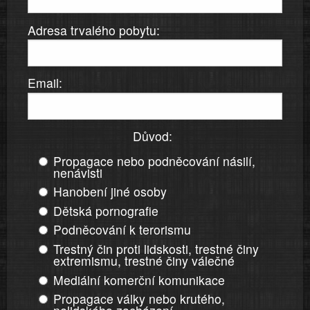
Adresa trvalého pobytu:
Email:
Důvod:
Propagace nebo podněcování násilí,
nenávisti
Hanobení jiné osoby
Dětská pornografie
Podněcování k terorismu
Trestný čin proti lidskosti, trestné činy
extremismu, trestné činy válečné
Mediální komerční komunikace
Propagace války nebo krutého,