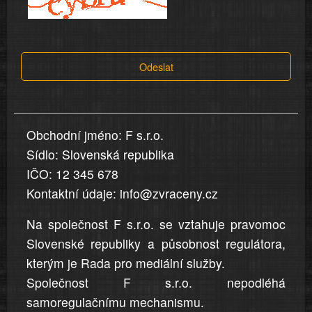
a
tvrzení,
která
Odeslat
jsou
v
nahlášení
uvedena,
Obchodní jméno: F s.r.o.
jsou
Sídlo: Slovenská republika
přesná
a
IČO: 12 345 678
úplná
Kontaktní údaje: info@zvraceny.cz
Na společnost F s.r.o. se vztahuje pravomoc
Slovenské republiky a působnost regulátora,
kterým je Rada pro mediální služby.
Společnost F s.r.o. nepodléhá
samoregulačnímu mechanismu.