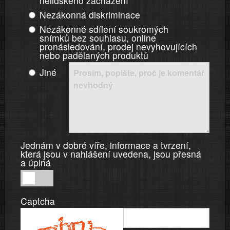
nelidského zacházení
Nezákonná diskriminace
Nezákonné sdílení soukromých
snímků bez souhlasu, online
pronásledování, prodej nevyhovujících
nebo padělaných produktů
Jiné
Jednám v dobré víře, informace a tvrzení,
která jsou v nahlášení uvedena, jsou přesná
a úplná
Jednám
v
Captcha
dobré
víře,
informace