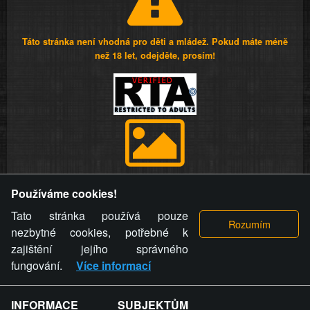
Táto stránka není vhodná pro děti a mládež. Pokud máte méně
než 18 let, odejděte, prosím!
Provozovatel stránky si vyhrazuje právo odstranit fotografie,
Používáme cookies!
videa a komentáře. Osoba, které se toto opatření provozovatele
stránky týče, ani osoba, která umístila fotografii nebo video na
Tato stránka používá pouze
stránku, nemůže z důvodu odstranění fotografie, videa nebo
nezbytné cookies, potřebné k
komentáře pro výše uvedenou okolnost uplatnit vůči
zajištění jejího správného
provozovateli stránky žádný nárok na náhradu škody nebo
fungování.
Více informací
nemajetkové újmy.
INFORMACE SUBJEKTŮM