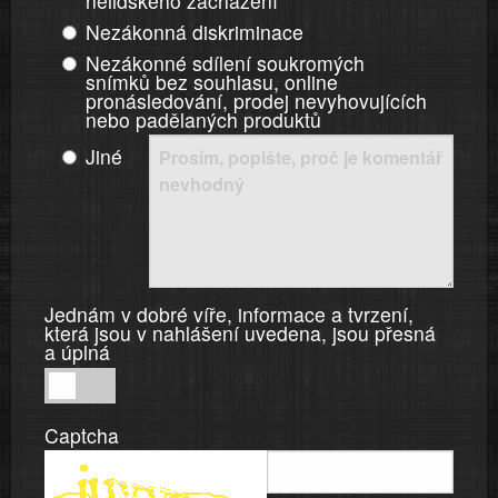
nelidského zacházení
Nezákonná diskriminace
Nezákonné sdílení soukromých
snímků bez souhlasu, online
pronásledování, prodej nevyhovujících
nebo padělaných produktů
Jiné
Jednám v dobré víře, informace a tvrzení,
která jsou v nahlášení uvedena, jsou přesná
a úplná
Jednám
v
Captcha
dobré
víře,
informace