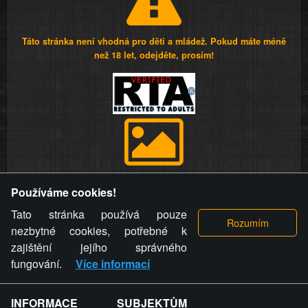
Táto stránka není vhodná pro děti a mládež. Pokud máte méně
než 18 let, odejděte, prosím!
Provozovatel stránky si vyhrazuje právo odstranit fotografie,
Používáme cookies!
videa a komentáře. Osoba, které se toto opatření provozovatele
stránky týče, ani osoba, která umístila fotografii nebo video na
Tato stránka používá pouze
stránku, nemůže z důvodu odstranění fotografie, videa nebo
nezbytné cookies, potřebné k
komentáře pro výše uvedenou okolnost uplatnit vůči
zajištění jejího správného
provozovateli stránky žádný nárok na náhradu škody nebo
fungování.
Více informací
nemajetkové újmy.
INFORMACE SUBJEKTŮM