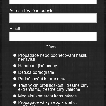
Adresa trvalého pobytu:
Email:
Důvod:
Propagace nebo podněcování násilí,
nenávisti
Hanobení jiné osoby
Dětská pornografie
Podněcování k terorismu
Trestný čin proti lidskosti, trestné činy
extremismu, trestné činy válečné
Mediální komerční komunikace
Propagace války nebo krutého,