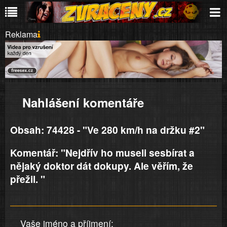
Reklama
Nahlášení komentáře
Obsah: 74428 - "Ve 280 km/h na držku #2"
Komentář: "Nejdřív ho museli sesbírat a
nějaký doktor dát dokupy. Ale věřím, že
přežil. "
Vaše jméno a příjmení: