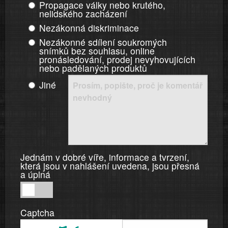
Propagace války nebo krutého,
nelidského zacházení
Nezákonná diskriminace
Nezákonné sdílení soukromých
snímků bez souhlasu, online
pronásledování, prodej nevyhovujících
nebo padělaných produktů
Jiné
Jednám v dobré víře, informace a tvrzení,
která jsou v nahlášení uvedena, jsou přesná
a úplná
Jednám
v
Captcha
dobré
víře,