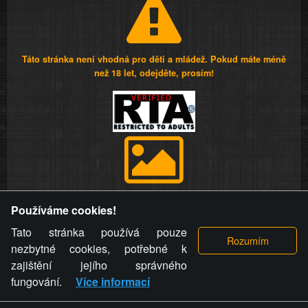
Táto stránka není vhodná pro děti a mládež. Pokud máte méně
než 18 let, odejděte, prosím!
Provozovatel stránky si vyhrazuje právo odstranit fotografie,
Používáme cookies!
videa a komentáře. Osoba, které se toto opatření provozovatele
stránky týče, ani osoba, která umístila fotografii nebo video na
Tato stránka používá pouze
stránku, nemůže z důvodu odstranění fotografie, videa nebo
nezbytné cookies, potřebné k
komentáře pro výše uvedenou okolnost uplatnit vůči
zajištění jejího správného
provozovateli stránky žádný nárok na náhradu škody nebo
fungování.
Více informací
nemajetkové újmy.