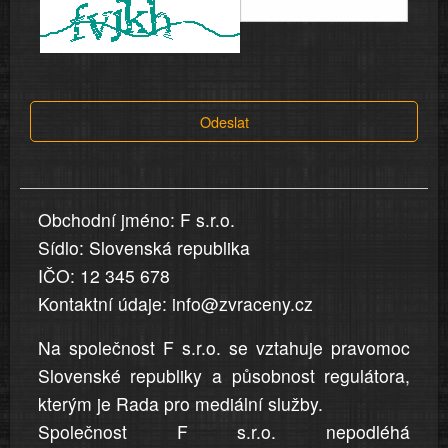
informace
a
tvrzení,
která
Odeslat
jsou
v
nahlášení
uvedena,
Obchodní jméno: F s.r.o.
jsou
Sídlo: Slovenská republika
přesná
a
IČO: 12 345 678
úplná
Kontaktní údaje: info@zvraceny.cz
Na společnost F s.r.o. se vztahuje pravomoc
Slovenské republiky a působnost regulátora,
kterým je Rada pro mediální služby.
Společnost F s.r.o. nepodléhá