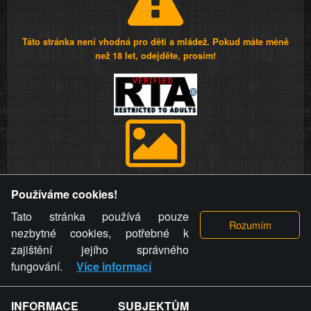
Táto stránka není vhodná pro děti a mládež. Pokud máte méně
než 18 let, odejděte, prosím!
Provozovatel stránky si vyhrazuje právo odstranit fotografie,
Používáme cookies!
videa a komentáře. Osoba, které se toto opatření provozovatele
stránky týče, ani osoba, která umístila fotografii nebo video na
Tato stránka používá pouze
stránku, nemůže z důvodu odstranění fotografie, videa nebo
nezbytné cookies, potřebné k
komentáře pro výše uvedenou okolnost uplatnit vůči
zajištění jejího správného
provozovateli stránky žádný nárok na náhradu škody nebo
fungování.
Více informací
nemajetkové újmy.
INFORMACE SUBJEKTŮM