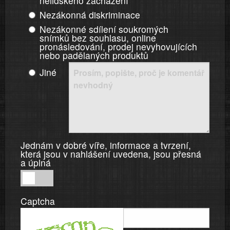
nelidského zacházení
Nezákonná diskriminace
Nezákonné sdílení soukromých
snímků bez souhlasu, online
pronásledování, prodej nevyhovujících
nebo padělaných produktů
Jiné
Jednám v dobré víře, informace a tvrzení,
která jsou v nahlášení uvedena, jsou přesná
a úplná
Jednám
v
Captcha
dobré
víře,
informace