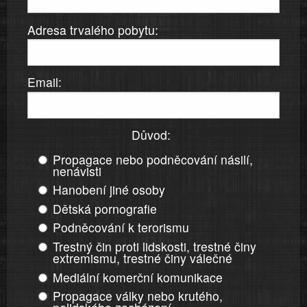
Adresa trvalého pobytu:
Email:
Důvod:
Propagace nebo podněcování násilí,
nenávisti
Hanobení jiné osoby
Dětská pornografie
Podněcování k terorismu
Trestný čin proti lidskosti, trestné činy
extremismu, trestné činy válečné
Mediální komerční komunikace
Propagace války nebo krutého,