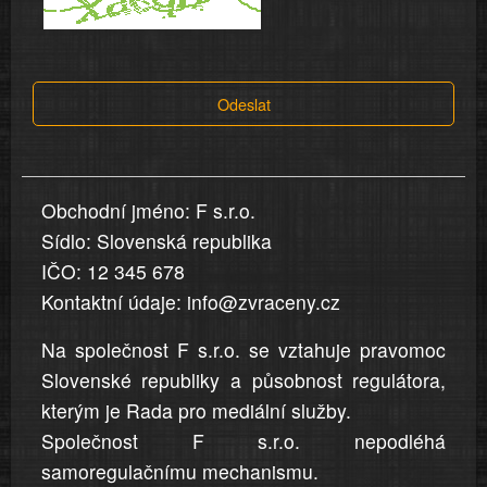
a
tvrzení,
která
Odeslat
jsou
v
nahlášení
uvedena,
Obchodní jméno: F s.r.o.
jsou
Sídlo: Slovenská republika
přesná
a
IČO: 12 345 678
úplná
Kontaktní údaje: info@zvraceny.cz
Na společnost F s.r.o. se vztahuje pravomoc
Slovenské republiky a působnost regulátora,
kterým je Rada pro mediální služby.
Společnost F s.r.o. nepodléhá
samoregulačnímu mechanismu.