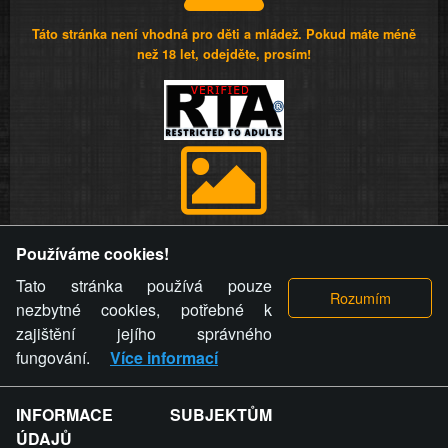
Táto stránka není vhodná pro děti a mládež. Pokud máte méně
než 18 let, odejděte, prosím!
Provozovatel stránky si vyhrazuje právo odstranit fotografie,
Používáme cookies!
videa a komentáře. Osoba, které se toto opatření provozovatele
stránky týče, ani osoba, která umístila fotografii nebo video na
Tato stránka používá pouze
stránku, nemůže z důvodu odstranění fotografie, videa nebo
nezbytné cookies, potřebné k
komentáře pro výše uvedenou okolnost uplatnit vůči
zajištění jejího správného
provozovateli stránky žádný nárok na náhradu škody nebo
fungování.
Více informací
nemajetkové újmy.
INFORMACE SUBJEKTŮM
ZVRÁCENÝ.CZ - Svět není zvrácenej. To jen
ÚDAJŮ