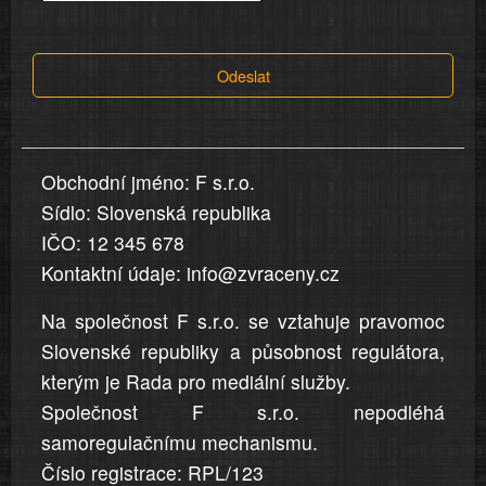
tvrzení,
která
Odeslat
jsou
v
nahlášení
uvedena,
Obchodní jméno: F s.r.o.
jsou
Sídlo: Slovenská republika
přesná
a
IČO: 12 345 678
úplná
Kontaktní údaje: info@zvraceny.cz
Na společnost F s.r.o. se vztahuje pravomoc
Slovenské republiky a působnost regulátora,
kterým je Rada pro mediální služby.
Společnost F s.r.o. nepodléhá
samoregulačnímu mechanismu.
Číslo registrace: RPL/123