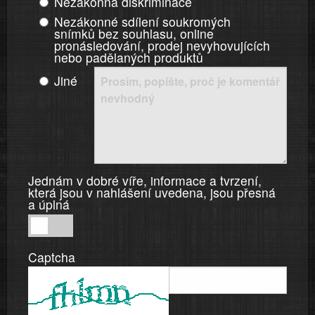
Nezákonná diskriminace
Nezákonné sdílení soukromých
snímků bez souhlasu, online
pronásledování, prodej nevyhovujících
nebo padělaných produktů
Jiné
Jednám v dobré víře, informace a tvrzení,
která jsou v nahlášení uvedena, jsou přesná
a úplná
Jednám
v
Captcha
dobré
víře,
informace
a