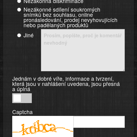
Nezákonná diskriminace
Nezákonné sdílení soukromých
snímků bez souhlasu, online
pronásledování, prodej nevyhovujících
nebo padělaných produktů
Jiné
Jednám v dobré víře, informace a tvrzení,
která jsou v nahlášení uvedena, jsou přesná
a úplná
Jednám
v
Captcha
dobré
víře,
informace
a