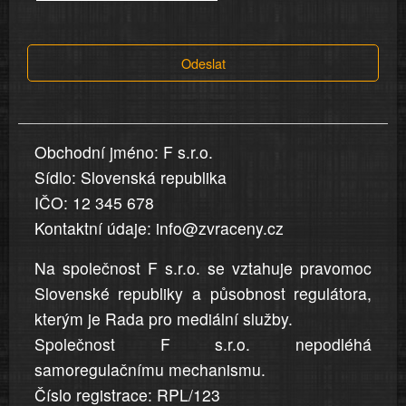
tvrzení,
která
Odeslat
jsou
v
nahlášení
uvedena,
Obchodní jméno: F s.r.o.
jsou
Sídlo: Slovenská republika
přesná
a
IČO: 12 345 678
úplná
Kontaktní údaje: info@zvraceny.cz
Na společnost F s.r.o. se vztahuje pravomoc
Slovenské republiky a působnost regulátora,
kterým je Rada pro mediální služby.
Společnost F s.r.o. nepodléhá
samoregulačnímu mechanismu.
Číslo registrace: RPL/123