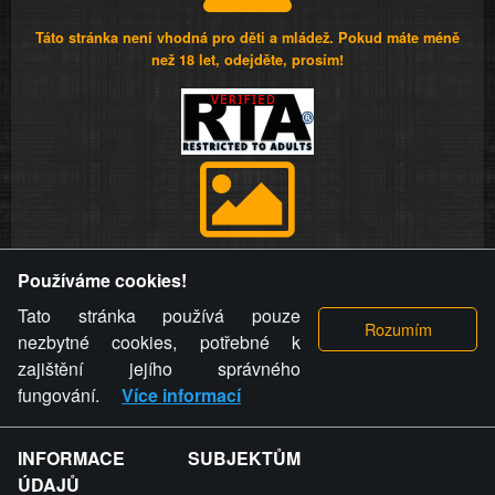
Táto stránka není vhodná pro děti a mládež. Pokud máte méně
než 18 let, odejděte, prosím!
Provozovatel stránky si vyhrazuje právo odstranit fotografie,
Používáme cookies!
videa a komentáře. Osoba, které se toto opatření provozovatele
stránky týče, ani osoba, která umístila fotografii nebo video na
Tato stránka používá pouze
stránku, nemůže z důvodu odstranění fotografie, videa nebo
nezbytné cookies, potřebné k
komentáře pro výše uvedenou okolnost uplatnit vůči
zajištění jejího správného
provozovateli stránky žádný nárok na náhradu škody nebo
fungování.
Více informací
nemajetkové újmy.
INFORMACE SUBJEKTŮM
ZVRÁCENÝ.CZ - Svět není zvrácenej. To jen
ÚDAJŮ