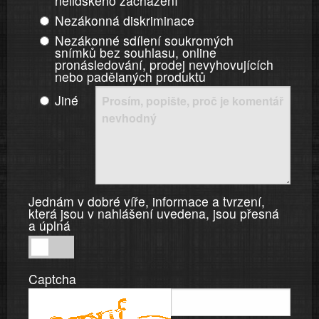
nelidského zacházení
Nezákonná diskriminace
Nezákonné sdílení soukromých
snímků bez souhlasu, online
pronásledování, prodej nevyhovujících
nebo padělaných produktů
Jiné
Jednám v dobré víře, informace a tvrzení,
která jsou v nahlášení uvedena, jsou přesná
a úplná
Jednám
v
Captcha
dobré
víře,
informace