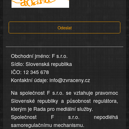
a
tvrzení,
která
Odeslat
jsou
v
nahlášení
uvedena,
Obchodní jméno: F s.r.o.
jsou
Sídlo: Slovenská republika
přesná
a
IČO: 12 345 678
úplná
Kontaktní údaje: info@zvraceny.cz
Na společnost F s.r.o. se vztahuje pravomoc
Slovenské republiky a působnost regulátora,
kterým je Rada pro mediální služby.
Společnost F s.r.o. nepodléhá
samoregulačnímu mechanismu.