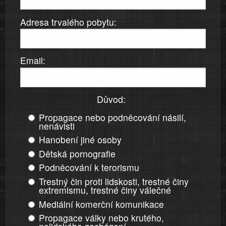
Adresa trvalého pobytu:
Email:
Důvod:
Propagace nebo podněcování násilí,
nenávisti
Hanobení jiné osoby
Dětská pornografie
Podněcování k terorismu
Trestný čin proti lidskosti, trestné činy
extremismu, trestné činy válečné
Mediální komerční komunikace
Propagace války nebo krutého,