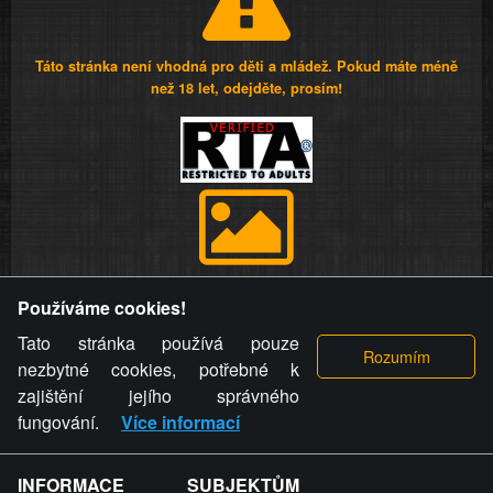
Táto stránka není vhodná pro děti a mládež. Pokud máte méně
než 18 let, odejděte, prosím!
Provozovatel stránky si vyhrazuje právo odstranit fotografie,
Používáme cookies!
videa a komentáře. Osoba, které se toto opatření provozovatele
stránky týče, ani osoba, která umístila fotografii nebo video na
Tato stránka používá pouze
stránku, nemůže z důvodu odstranění fotografie, videa nebo
nezbytné cookies, potřebné k
komentáře pro výše uvedenou okolnost uplatnit vůči
zajištění jejího správného
provozovateli stránky žádný nárok na náhradu škody nebo
fungování.
Více informací
nemajetkové újmy.
INFORMACE SUBJEKTŮM