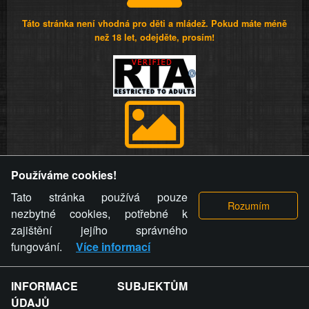
Táto stránka není vhodná pro děti a mládež. Pokud máte méně
než 18 let, odejděte, prosím!
Provozovatel stránky si vyhrazuje právo odstranit fotografie,
Používáme cookies!
videa a komentáře. Osoba, které se toto opatření provozovatele
stránky týče, ani osoba, která umístila fotografii nebo video na
Tato stránka používá pouze
stránku, nemůže z důvodu odstranění fotografie, videa nebo
nezbytné cookies, potřebné k
komentáře pro výše uvedenou okolnost uplatnit vůči
zajištění jejího správného
provozovateli stránky žádný nárok na náhradu škody nebo
fungování.
Více informací
nemajetkové újmy.
INFORMACE SUBJEKTŮM
ZVRÁCENÝ.CZ - Svět není zvrácenej. To jen
ÚDAJŮ