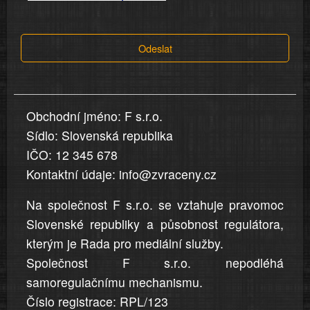
tvrzení,
která
Odeslat
jsou
v
nahlášení
uvedena,
Obchodní jméno: F s.r.o.
jsou
Sídlo: Slovenská republika
přesná
a
IČO: 12 345 678
úplná
Kontaktní údaje: info@zvraceny.cz
Na společnost F s.r.o. se vztahuje pravomoc
Slovenské republiky a působnost regulátora,
kterým je Rada pro mediální služby.
Společnost F s.r.o. nepodléhá
samoregulačnímu mechanismu.
Číslo registrace: RPL/123