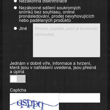
Nezákonná diskriminace
Nezákonné sdílení soukromých
snímků bez souhlasu, online
pronásledování, prodej nevyhovujících
nebo padělaných produktů
Jiné
Jednám v dobré víře, informace a tvrzení,
která jsou v nahlášení uvedena, jsou přesná
a úplná
Jednám
v
Captcha
dobré
víře,
informace
a