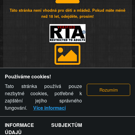
Táto stránka není vhodná pro děti a mládež. Pokud máte méně
než 18 let, odejděte, prosím!
Provozovatel stránky si vyhrazuje právo odstranit fotografie,
Používáme cookies!
videa a komentáře. Osoba, které se toto opatření provozovatele
stránky týče, ani osoba, která umístila fotografii nebo video na
Tato stránka používá pouze
stránku, nemůže z důvodu odstranění fotografie, videa nebo
nezbytné cookies, potřebné k
komentáře pro výše uvedenou okolnost uplatnit vůči
zajištění jejího správného
provozovateli stránky žádný nárok na náhradu škody nebo
fungování.
Více informací
nemajetkové újmy.
INFORMACE SUBJEKTŮM
ZVRÁCENÝ.CZ - Svět není zvrácenej. To jen
ÚDAJŮ