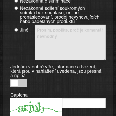
Nezákonná diskriminace
Nezákonné sdílení soukromých
snímků bez souhlasu, online
pronásledování, prodej nevyhovujících
nebo padělaných produktů
Jiné
Jednám v dobré víře, informace a tvrzení,
která jsou v nahlášení uvedena, jsou přesná
a úplná
Jednám
v
Captcha
dobré
víře,
informace
a