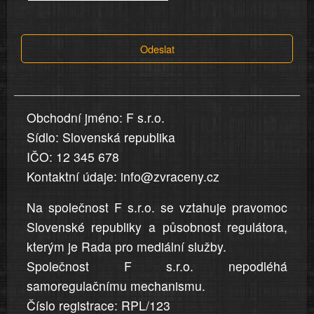
tvrzení,
která
Odeslat
jsou
v
nahlášení
uvedena,
Obchodní jméno: F s.r.o.
jsou
Sídlo: Slovenská republika
přesná
a
IČO: 12 345 678
úplná
Kontaktní údaje: info@zvraceny.cz
Na společnost F s.r.o. se vztahuje pravomoc
Slovenské republiky a působnost regulátora,
kterým je Rada pro mediální služby.
Společnost F s.r.o. nepodléhá
samoregulačnímu mechanismu.
Číslo registrace: RPL/123