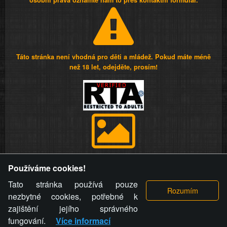
osobní práva oznamte nám to přes kontaktní formulář.
Táto stránka není vhodná pro děti a mládež. Pokud máte méně
než 18 let, odejděte, prosím!
Provozovatel stránky si vyhrazuje právo odstranit fotografie,
Používáme cookies!
videa a komentáře. Osoba, které se toto opatření provozovatele
stránky týče, ani osoba, která umístila fotografii nebo video na
Tato stránka používá pouze
stránku, nemůže z důvodu odstranění fotografie, videa nebo
nezbytné cookies, potřebné k
komentáře pro výše uvedenou okolnost uplatnit vůči
zajištění jejího správného
provozovateli stránky žádný nárok na náhradu škody nebo
fungování.
Více informací
nemajetkové újmy.