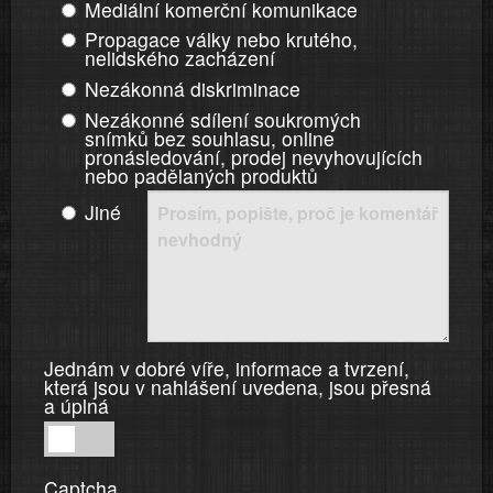
Mediální komerční komunikace
Propagace války nebo krutého,
nelidského zacházení
Nezákonná diskriminace
Nezákonné sdílení soukromých
snímků bez souhlasu, online
pronásledování, prodej nevyhovujících
nebo padělaných produktů
Jiné
Jednám v dobré víře, informace a tvrzení,
která jsou v nahlášení uvedena, jsou přesná
a úplná
Jednám
v
Captcha
dobré