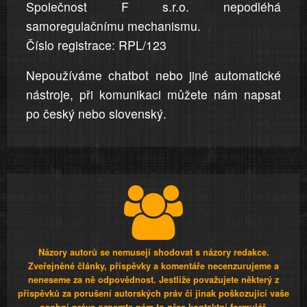
Společnost F s.r.o. nepodléhá
samoregulačnímu mechanismu.
Číslo registrace: RPL/123
Nepoužíváme chatbot nebo jiné automatické
nástroje, při komunikaci můžete nám napsat
po český nebo slovenský.
Názory autorů se nemusejí shodovat s názory redakce.
Zveřejněné články, příspěvky a komentáře necenzurujeme a
neneseme za ně odpovědnost. Jestliže považujete některý z
příspěvků za porušení autorských práv či jinak poškozující vaše