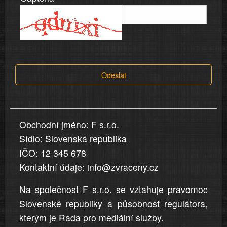
víře,
informace
a
tvrzení,
která
Odeslat
jsou
v
nahlášení
uvedena,
Obchodní jméno: F s.r.o.
jsou
Sídlo: Slovenská republika
přesná
a
IČO: 12 345 678
úplná
Kontaktní údaje: info@zvraceny.cz
Na společnost F s.r.o. se vztahuje pravomoc
Slovenské republiky a působnost regulátora,
kterým je Rada pro mediální služby.