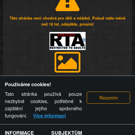
Táto stránka není vhodná pro děti a mládež. Pokud máte méně
než 18 let, odejděte, prosím!
Provozovatel stránky si vyhrazuje právo odstranit fotografie,
Používáme cookies!
videa a komentáře. Osoba, které se toto opatření provozovatele
stránky týče, ani osoba, která umístila fotografii nebo video na
Tato stránka používá pouze
stránku, nemůže z důvodu odstranění fotografie, videa nebo
nezbytné cookies, potřebné k
komentáře pro výše uvedenou okolnost uplatnit vůči
zajištění jejího správného
provozovateli stránky žádný nárok na náhradu škody nebo
fungování.
Více informací
nemajetkové újmy.
INFORMACE SUBJEKTŮM