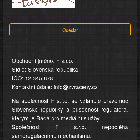
a
tvrzení,
která
Odeslat
jsou
v
nahlášení
uvedena,
Obchodní jméno: F s.r.o.
jsou
Sídlo: Slovenská republika
přesná
a
IČO: 12 345 678
úplná
Kontaktní údaje: info@zvraceny.cz
Na společnost F s.r.o. se vztahuje pravomoc
Slovenské republiky a působnost regulátora,
kterým je Rada pro mediální služby.
Společnost F s.r.o. nepodléhá
samoregulačnímu mechanismu.