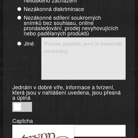
nelidského zacházení
Nezákonná diskriminace
Nezákonné sdílení soukromých
snímků bez souhlasu, online
pronásledování, prodej nevyhovujících
nebo padělaných produktů
Jiné
Jednám v dobré víře, informace a tvrzení,
která jsou v nahlášení uvedena, jsou přesná
a úplná
Jednám
v
Captcha
dobré
víře,
informace