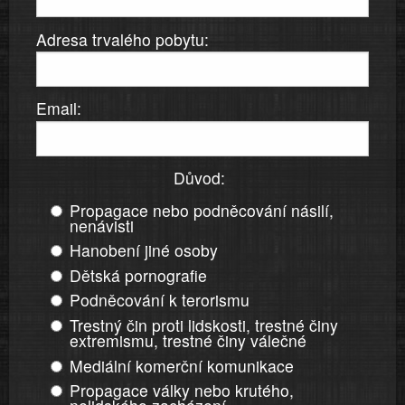
Adresa trvalého pobytu:
Email:
Důvod:
Propagace nebo podněcování násilí,
nenávisti
Hanobení jiné osoby
Dětská pornografie
Podněcování k terorismu
Trestný čin proti lidskosti, trestné činy
extremismu, trestné činy válečné
Mediální komerční komunikace
Propagace války nebo krutého,