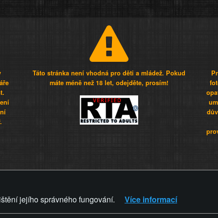
y
Táto stránka není vhodná pro děti a mládež. Pokud
Pr
áře
máte méně než 18 let, odejděte, prosím!
fo
t.
opa
šení
umí
ní
dův
.
pro
Z - Svět není zvrácenej. To jen
ištění jejího správného fungování.
Více informací
ZVRÁCENÝ.CZ
PRAVIDLA A 