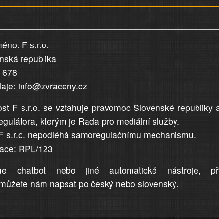
éno: F s.r.o.
enská republika
5 678
daje: info@zvraceny.cz
st F s.r.o. se vztahuje pravomoc Slovenské republiky 
egulátora, kterým je Rada pro mediální služby.
F s.r.o. nepodléhá samoregulačnímu mechanismu.
trace: RPL/123
me chatbot nebo jiné automatické nástroje, př
můžete nám napsat po český nebo slovenský.