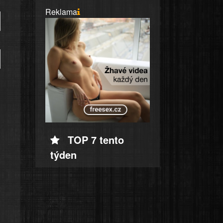
Reklama
TOP 7 tento
týden