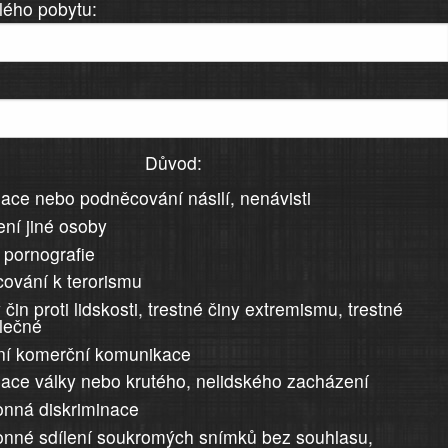
lého pobytu:
Důvod:
ace nebo podněcování násilí, nenávisti
ní jiné osoby
 pornografie
ování k terorismu
 čin proti lidskosti, trestné činy extremismu, trestné
álečné
ní komerční komunikace
ace války nebo krutého, nelidského zacházení
nná diskriminace
nné sdílení soukromých snímků bez souhlasu,