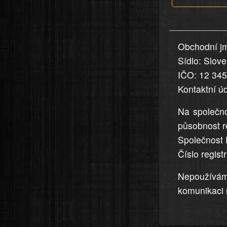
v
nahlášení
uvedena,
Obchodní jm
jsou
Sídlo: Slov
přesná
a
IČO: 12 34
úplná
Kontaktní ú
Na společno
působnost r
Společnost 
Číslo regis
Nepoužívá
komunikaci 