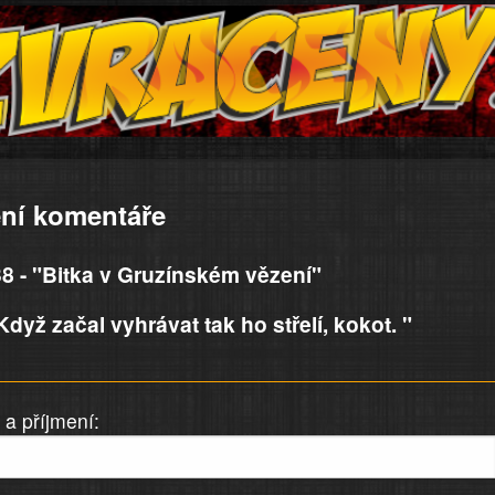
ní komentáře
8 - "Bitka v Gruzínském vězení"
dyž začal vyhrávat tak ho střelí, kokot. "
a příjmení: