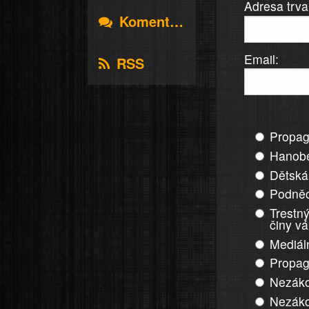
Adresa trva
Komentáře
Email:
RSS
Propag
Hanobe
Dětská
Podněc
Trestný
činy v
Mediál
Propag
Nezáko
Nezáko