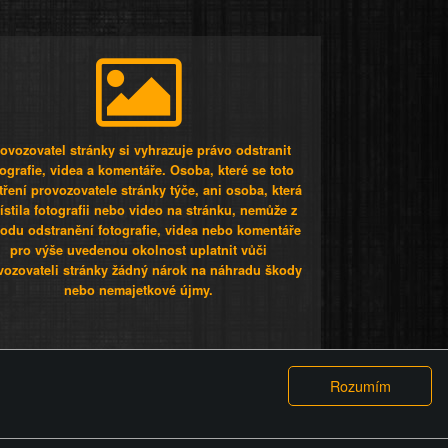
ovozovatel stránky si vyhrazuje právo odstranit
tografie, videa a komentáře. Osoba, které se toto
tření provozovatele stránky týče, ani osoba, která
stila fotografii nebo video na stránku, nemůže z
odu odstranění fotografie, videa nebo komentáře
pro výše uvedenou okolnost uplatnit vůči
vozovateli stránky žádný nárok na náhradu škody
nebo nemajetkové újmy.
 ty lidi...
PODMÍNKY
GDPR
COOKIES