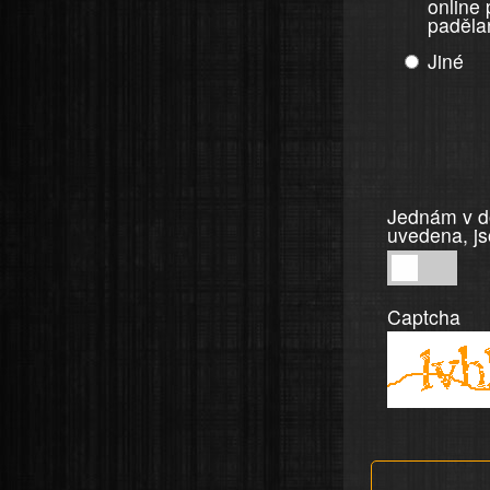
online
paděla
Jiné
Jednám v do
uvedena, js
Jednám
v
Captcha
dobré
víře,
informace
a
tvrzení,
která
jsou