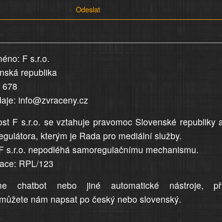
Odeslat
éno: F s.r.o.
enská republika
5 678
daje: info@zvraceny.cz
st F s.r.o. se vztahuje pravomoc Slovenské republiky 
egulátora, kterým je Rada pro mediální služby.
F s.r.o. nepodléhá samoregulačnímu mechanismu.
trace: RPL/123
me chatbot nebo jiné automatické nástroje, př
můžete nám napsat po český nebo slovenský.