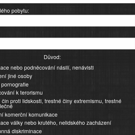
lého pobytu:
Důvod:
ace nebo podněcování násilí, nenávisti
ní jiné osoby
 pornografie
ování k terorismu
 čin proti lidskosti, trestné činy extremismu, trestné
álečné
ní komerční komunikace
ace války nebo krutého, nelidského zacházení
nná diskriminace