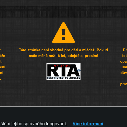
y
Táto stránka není vhodná pro děti a mládež. Pokud
Pr
áře
máte méně než 18 let, odejděte, prosím!
fo
t.
opa
šení
umí
ní
dův
.
pro
Z - Svět není zvrácenej. To jen
ištění jejího správného fungování.
Více informací