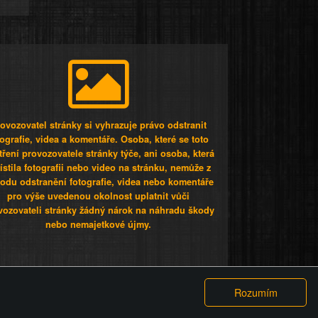
ovozovatel stránky si vyhrazuje právo odstranit
tografie, videa a komentáře. Osoba, které se toto
tření provozovatele stránky týče, ani osoba, která
stila fotografii nebo video na stránku, nemůže z
odu odstranění fotografie, videa nebo komentáře
pro výše uvedenou okolnost uplatnit vůči
vozovateli stránky žádný nárok na náhradu škody
nebo nemajetkové újmy.
 ty lidi...