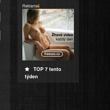
Reklama
TOP 7 tento
týden