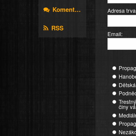
Komentáře
Adresa trva
RSS
Email:
Propag
Hanobe
Dětská
Podněc
Trestný
činy v
Mediál
Propag
Nezáko