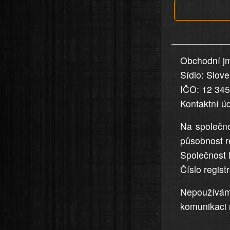
jsou
v
nahlášení
uvedena,
Obchodní jm
jsou
Sídlo: Slov
přesná
a
IČO: 12 34
úplná
Kontaktní ú
Na společno
působnost r
Společnost 
Číslo regis
Nepoužívá
komunikaci 