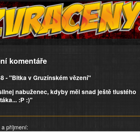
ní komentáře
8 - "Bitka v Gruzínském vězení"
ilnej nabuženec, kdyby měl snad ještě tlustého
ka... :P :)"
a příjmení: