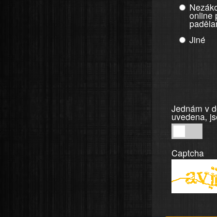
Nezáko
online
paděla
Jiné
Jednám v do
uvedena, js
Jednám
v
Captcha
dobré
víře,
informace
a
tvrzení,
která