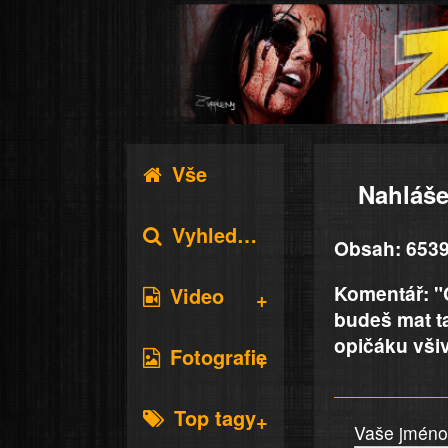
Vše
Nahláše
Vyhledávání
Obsah: 6539
Komentář: "
Video
budeš mat t
opičáku všiv
Fotografie
Top tagy
Vaše jméno 