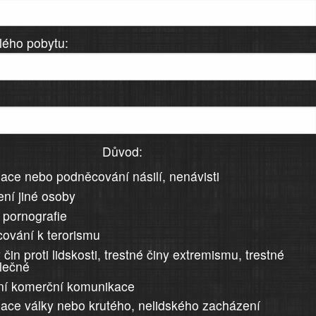
lého pobytu:
Důvod:
ace nebo podněcování násilí, nenávisti
ní jiné osoby
 pornografie
ování k terorismu
 čin proti lidskosti, trestné činy extremismu, trestné
álečné
ní komerční komunikace
ace války nebo krutého, nelidského zacházení