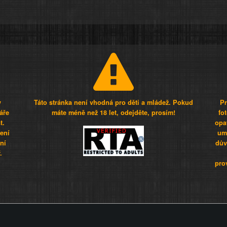
y
Táto stránka není vhodná pro děti a mládež. Pokud
Pr
áře
máte méně než 18 let, odejděte, prosím!
fo
t.
opa
šení
umí
ní
dův
.
pro
Z - Svět není zvrácenej. To jen