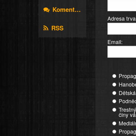
Komentáře
Adresa trva
RSS
Email:
Propag
Hanobe
Dětská
Podněc
Trestný
činy v
Mediál
Propag