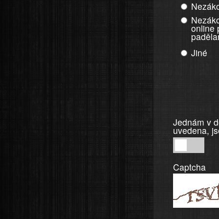
Nezáko
Nezáko
online
paděla
Jiné
Jednám v do
uvedena, js
Jednám
v
Captcha
dobré
víře,
informace
a
tvrzení,