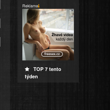
Reklama
TOP 7 tento
týden