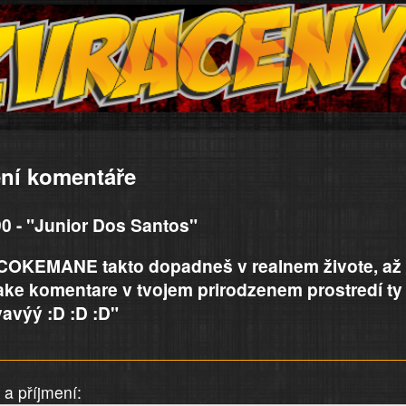
ní komentáře
0 - "Junior Dos Santos"
COKEMANE takto dopadneš v realnem živote, až
ake komentare v tvojem prirodzenem prostredí ty
avýý :D :D :D"
a příjmení: