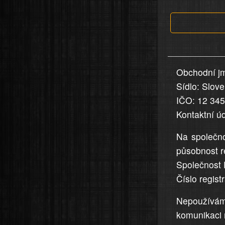
která
jsou
v
nahlášení
uvedena,
Obchodní jm
jsou
Sídlo: Slov
přesná
a
IČO: 12 34
úplná
Kontaktní ú
Na společno
působnost r
Společnost 
Číslo regis
Nepoužívá
komunikaci 