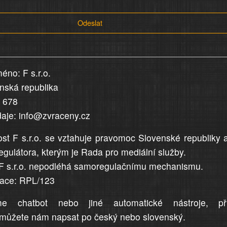
Odeslat
éno: F s.r.o.
enská republika
5 678
daje: info@zvraceny.cz
st F s.r.o. se vztahuje pravomoc Slovenské republiky 
egulátora, kterým je Rada pro mediální služby.
F s.r.o. nepodléhá samoregulačnímu mechanismu.
trace: RPL/123
me chatbot nebo jiné automatické nástroje, př
můžete nám napsat po český nebo slovenský.