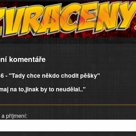
ní komentáře
6 - "Tady chce někdo chodit pěšky"
aj na to,jinak by to neudělal.."
a příjmení: