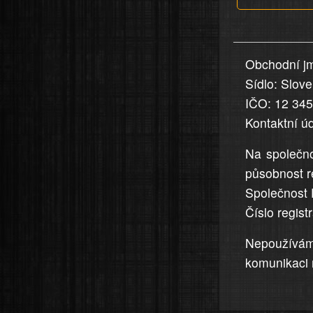
v
nahlášení
uvedena,
Obchodní jm
jsou
Sídlo: Slov
přesná
a
IČO: 12 34
úplná
Kontaktní ú
Na společno
působnost r
Společnost 
Číslo regis
Nepoužívá
komunikaci 