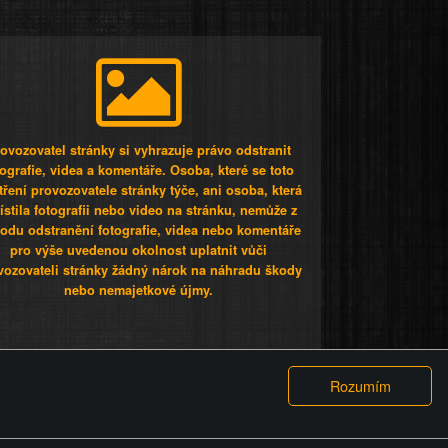
ovozovatel stránky si vyhrazuje právo odstranit
tografie, videa a komentáře. Osoba, které se toto
tření provozovatele stránky týče, ani osoba, která
stila fotografii nebo video na stránku, nemůže z
odu odstranění fotografie, videa nebo komentáře
pro výše uvedenou okolnost uplatnit vůči
vozovateli stránky žádný nárok na náhradu škody
nebo nemajetkové újmy.
 ty lidi...
PODMÍNKY
GDPR
COOKIES