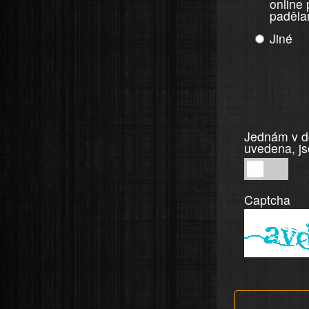
online
paděla
Jiné
Jednám v do
uvedena, js
Jednám
v
Captcha
dobré
víře,
informace
a
tvrzení,
která
jsou