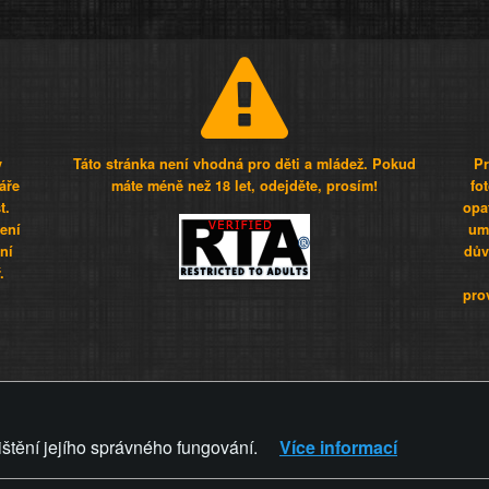
y
Táto stránka není vhodná pro děti a mládež. Pokud
Pr
áře
máte méně než 18 let, odejděte, prosím!
fo
t.
opa
šení
umí
ní
dův
.
pro
Z - Svět není zvrácenej. To jen
ištění jejího správného fungování.
Více informací
ZVRÁCENÝ.CZ
PRAVIDLA A 