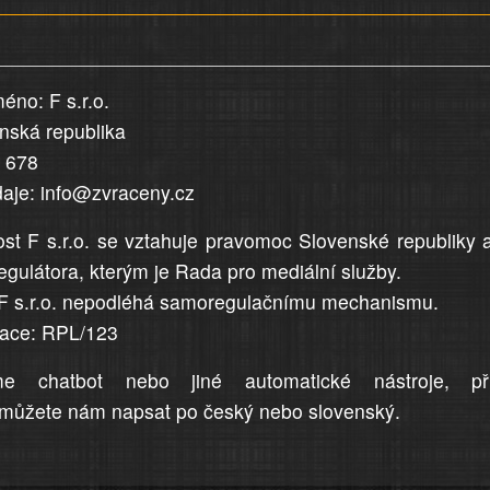
éno: F s.r.o.
enská republika
5 678
daje: info@zvraceny.cz
st F s.r.o. se vztahuje pravomoc Slovenské republiky 
egulátora, kterým je Rada pro mediální služby.
F s.r.o. nepodléhá samoregulačnímu mechanismu.
trace: RPL/123
me chatbot nebo jiné automatické nástroje, př
můžete nám napsat po český nebo slovenský.