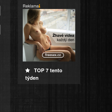
Reklama
TOP 7 tento
týden