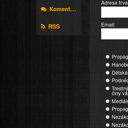
Adresa trva
Komentáře
Email:
RSS
Propag
Hanobe
Dětská
Podněc
Trestný
činy v
Mediál
Propag
Nezáko
Nezáko