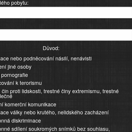
lého pobytu:
Důvod:
ace nebo podněcování násilí, nenávisti
ní jiné osoby
 pornografie
ování k terorismu
 čin proti lidskosti, trestné činy extremismu, trestné
álečné
ní komerční komunikace
ace války nebo krutého, nelidského zacházení
nná diskriminace
nné sdílení soukromých snímků bez souhlasu,