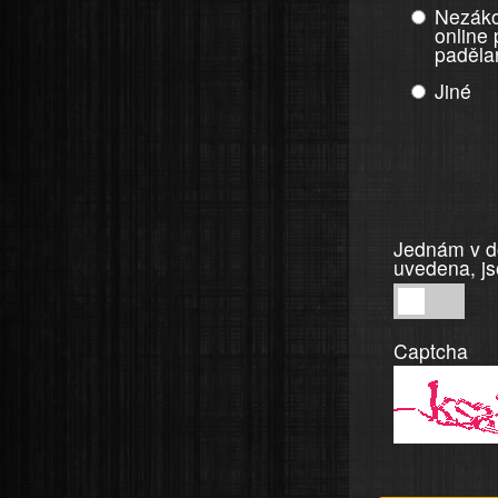
Nezáko
online
paděla
Jiné
Jednám v do
uvedena, js
Jednám
v
Captcha
dobré
víře,
informace
a
tvrzení,
která