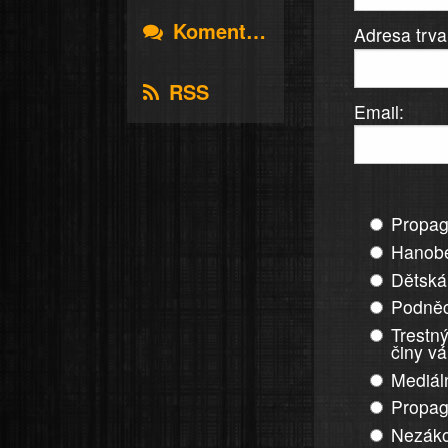
Komentáře
Adresa trva
RSS
Email:
Propag
Hanobe
Dětská
Podněc
Trestný
činy v
Mediál
Propag
Nezáko