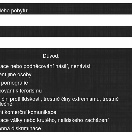
lého pobytu:
Důvod:
ace nebo podněcování násilí, nenávisti
ní jiné osoby
 pornografie
ování k terorismu
 čin proti lidskosti, trestné činy extremismu, trestné
álečné
ní komerční komunikace
ace války nebo krutého, nelidského zacházení
nná diskriminace