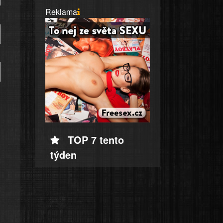
Reklama
TOP 7 tento
týden