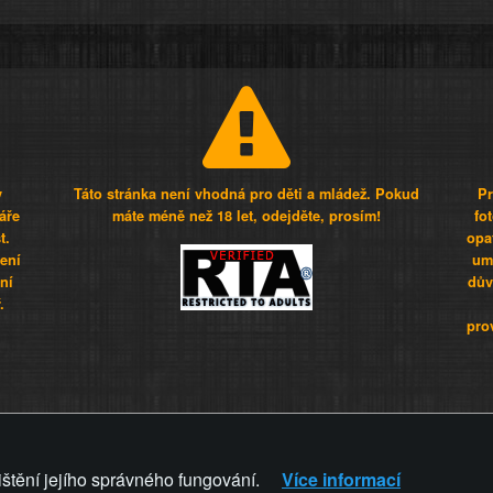
y
Táto stránka není vhodná pro děti a mládež. Pokud
Pr
áře
máte méně než 18 let, odejděte, prosím!
fo
t.
opa
šení
umí
ní
dův
.
pro
Z - Svět není zvrácenej. To jen
ištění jejího správného fungování.
Více informací