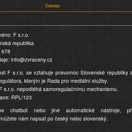
Odeslat
éno: F s.r.o.
enská republika
5 678
daje: info@zvraceny.cz
st F s.r.o. se vztahuje pravomoc Slovenské republiky 
egulátora, kterým je Rada pro mediální služby.
F s.r.o. nepodléhá samoregulačnímu mechanismu.
trace: RPL/123
me chatbot nebo jiné automatické nástroje, př
můžete nám napsat po český nebo slovenský.