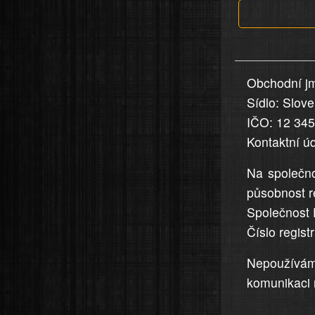
jsou
v
nahlášení
uvedena,
Obchodní jm
jsou
Sídlo: Slov
přesná
a
IČO: 12 34
úplná
Kontaktní ú
Na společno
působnost r
Společnost 
Číslo regis
Nepoužívá
komunikaci 