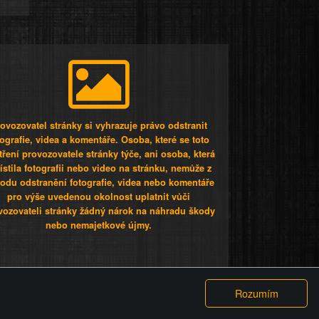
ovozovatel stránky si vyhrazuje právo odstranit
tografie, videa a komentáře. Osoba, které se toto
tření provozovatele stránky týče, ani osoba, která
stila fotografii nebo video na stránku, nemůže z
odu odstranění fotografie, videa nebo komentáře
pro výše uvedenou okolnost uplatnit vůči
vozovateli stránky žádný nárok na náhradu škody
nebo nemajetkové újmy.
 ty lidi...