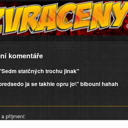
ní komentáře
 "Sedm statčných trochu jinak"
redsedo ja se takhle opru jo\" blbouni hahah
a příjmení: