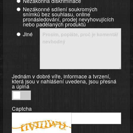
Nezákonná diskriminace
Nezákonné sdílení soukromých
snímků bez souhlasu, online
pronásledování, prodej nevyhovujících
nebo padělaných produktů
Jiné
Jednám v dobré víře, informace a tvrzení,
která jsou v nahlášení uvedena, jsou přesná
a úplná
Jednám
v
Captcha
dobré
víře,
informace
a