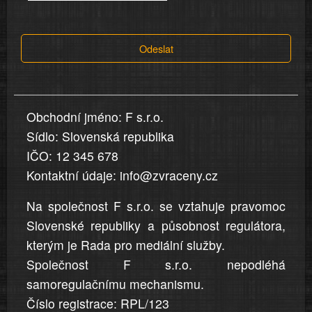
tvrzení,
která
Odeslat
jsou
v
nahlášení
uvedena,
Obchodní jméno: F s.r.o.
jsou
Sídlo: Slovenská republika
přesná
a
IČO: 12 345 678
úplná
Kontaktní údaje: info@zvraceny.cz
Na společnost F s.r.o. se vztahuje pravomoc
Slovenské republiky a působnost regulátora,
kterým je Rada pro mediální služby.
Společnost F s.r.o. nepodléhá
samoregulačnímu mechanismu.
Číslo registrace: RPL/123