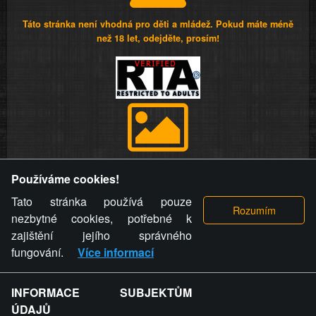
Táto stránka není vhodná pro děti a mládež. Pokud máte méně
než 18 let, odejděte, prosím!
Provozovatel stránky si vyhrazuje právo odstranit fotografie,
Používáme cookies!
videa a komentáře. Osoba, které se toto opatření provozovatele
stránky týče, ani osoba, která umístila fotografii nebo video na
Tato stránka používá pouze
stránku, nemůže z důvodu odstranění fotografie, videa nebo
nezbytné cookies, potřebné k
komentáře pro výše uvedenou okolnost uplatnit vůči
zajištění jejího správného
provozovateli stránky žádný nárok na náhradu škody nebo
fungování.
Více informací
nemajetkové újmy.
INFORMACE SUBJEKTŮM
ZVRÁCENÝ.CZ - Svět není zvrácenej. To jen
ÚDAJŮ