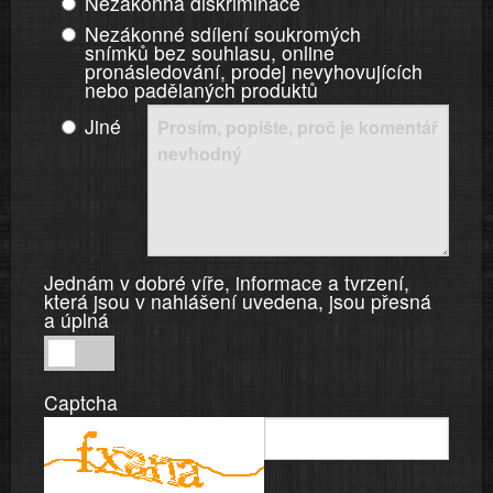
Nezákonná diskriminace
Nezákonné sdílení soukromých
snímků bez souhlasu, online
pronásledování, prodej nevyhovujících
nebo padělaných produktů
Jiné
Jednám v dobré víře, informace a tvrzení,
která jsou v nahlášení uvedena, jsou přesná
a úplná
Jednám
v
Captcha
dobré
víře,
informace
a