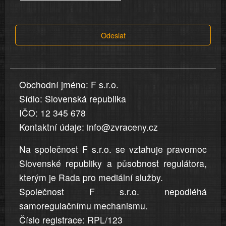
tvrzení,
která
Odeslat
jsou
v
nahlášení
uvedena,
Obchodní jméno: F s.r.o.
jsou
Sídlo: Slovenská republika
přesná
a
IČO: 12 345 678
úplná
Kontaktní údaje: info@zvraceny.cz
Na společnost F s.r.o. se vztahuje pravomoc
Slovenské republiky a působnost regulátora,
kterým je Rada pro mediální služby.
Společnost F s.r.o. nepodléhá
samoregulačnímu mechanismu.
Číslo registrace: RPL/123