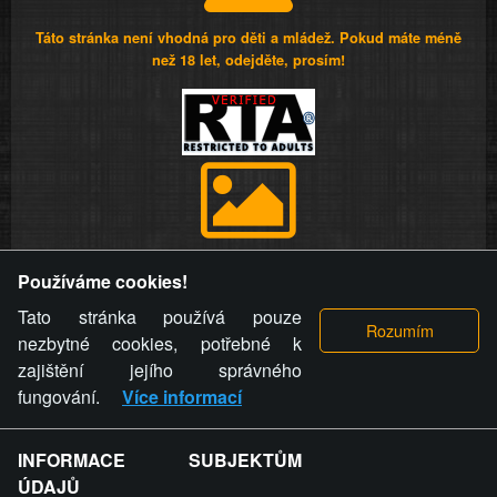
Táto stránka není vhodná pro děti a mládež. Pokud máte méně
než 18 let, odejděte, prosím!
Provozovatel stránky si vyhrazuje právo odstranit fotografie,
Používáme cookies!
videa a komentáře. Osoba, které se toto opatření provozovatele
stránky týče, ani osoba, která umístila fotografii nebo video na
Tato stránka používá pouze
stránku, nemůže z důvodu odstranění fotografie, videa nebo
nezbytné cookies, potřebné k
komentáře pro výše uvedenou okolnost uplatnit vůči
zajištění jejího správného
provozovateli stránky žádný nárok na náhradu škody nebo
fungování.
Více informací
nemajetkové újmy.
INFORMACE SUBJEKTŮM
ZVRÁCENÝ.CZ - Svět není zvrácenej. To jen
ÚDAJŮ