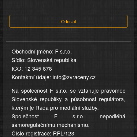
tvrzení,
která
Odeslat
jsou
v
nahlášení
uvedena,
Obchodní jméno: F s.r.o.
jsou
Sídlo: Slovenská republika
přesná
a
IČO: 12 345 678
úplná
Kontaktní údaje: info@zvraceny.cz
Na společnost F s.r.o. se vztahuje pravomoc
Slovenské republiky a působnost regulátora,
kterým je Rada pro mediální služby.
Společnost F s.r.o. nepodléhá
samoregulačnímu mechanismu.
Číslo registrace: RPL/123