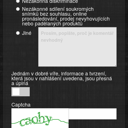
Nezákonná diskriminace
Nezákonné sdílení soukromých
snímků bez souhlasu, online
pronásledování, prodej nevyhovujících
nebo padělaných produktů
Jiné
Jednám v dobré víře, informace a tvrzení,
která jsou v nahlášení uvedena, jsou přesná
a úplná
Jednám
v
Captcha
dobré
víře,
informace
a