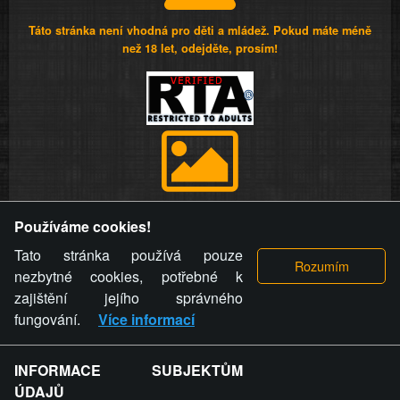
Táto stránka není vhodná pro děti a mládež. Pokud máte méně
než 18 let, odejděte, prosím!
Provozovatel stránky si vyhrazuje právo odstranit fotografie,
Používáme cookies!
videa a komentáře. Osoba, které se toto opatření provozovatele
stránky týče, ani osoba, která umístila fotografii nebo video na
Tato stránka používá pouze
stránku, nemůže z důvodu odstranění fotografie, videa nebo
nezbytné cookies, potřebné k
komentáře pro výše uvedenou okolnost uplatnit vůči
zajištění jejího správného
provozovateli stránky žádný nárok na náhradu škody nebo
fungování.
Více informací
nemajetkové újmy.
INFORMACE SUBJEKTŮM
ZVRÁCENÝ.CZ - Svět není zvrácenej. To jen
ÚDAJŮ