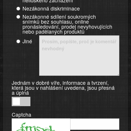
nelidského zacházení
Nezákonná diskriminace
Nezákonné sdílení soukromých
snímků bez souhlasu, online
pronásledování, prodej nevyhovujících
nebo padělaných produktů
Jiné
Jednám v dobré víře, informace a tvrzení,
která jsou v nahlášení uvedena, jsou přesná
a úplná
Jednám
v
Captcha
dobré
víře,
informace