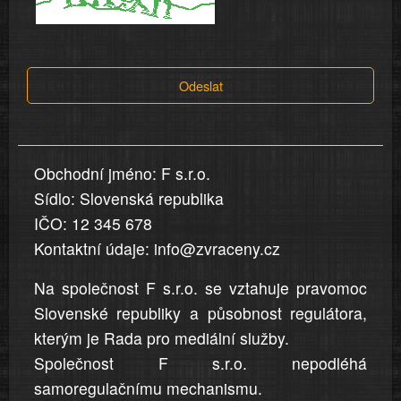
a
tvrzení,
která
Odeslat
jsou
v
nahlášení
uvedena,
Obchodní jméno: F s.r.o.
jsou
Sídlo: Slovenská republika
přesná
a
IČO: 12 345 678
úplná
Kontaktní údaje: info@zvraceny.cz
Na společnost F s.r.o. se vztahuje pravomoc
Slovenské republiky a působnost regulátora,
kterým je Rada pro mediální služby.
Společnost F s.r.o. nepodléhá
samoregulačnímu mechanismu.