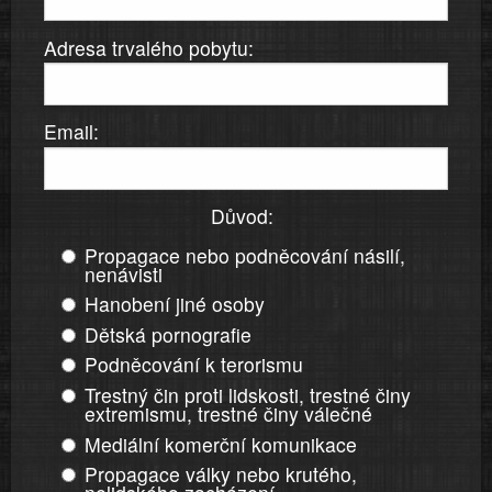
Adresa trvalého pobytu:
Email:
Důvod:
Propagace nebo podněcování násilí,
nenávisti
Hanobení jiné osoby
Dětská pornografie
Podněcování k terorismu
Trestný čin proti lidskosti, trestné činy
extremismu, trestné činy válečné
Mediální komerční komunikace
Propagace války nebo krutého,