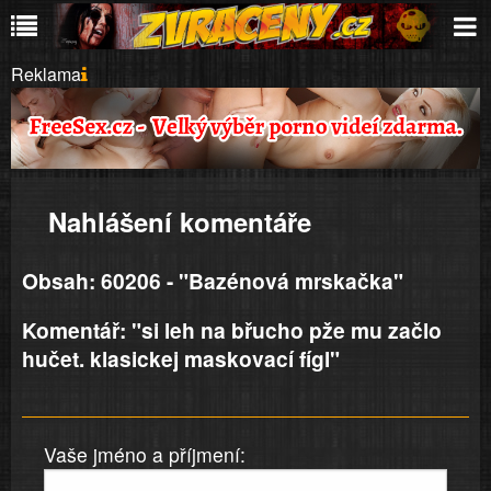
Reklama
Nahlášení komentáře
Obsah: 60206 - "Bazénová mrskačka"
Komentář: "si leh na břucho pže mu začlo
hučet. klasickej maskovací fígl"
Vaše jméno a příjmení: