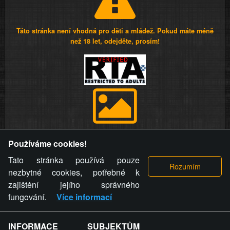
Táto stránka není vhodná pro děti a mládež. Pokud máte méně
než 18 let, odejděte, prosím!
Provozovatel stránky si vyhrazuje právo odstranit fotografie,
Používáme cookies!
videa a komentáře. Osoba, které se toto opatření provozovatele
stránky týče, ani osoba, která umístila fotografii nebo video na
Tato stránka používá pouze
stránku, nemůže z důvodu odstranění fotografie, videa nebo
nezbytné cookies, potřebné k
komentáře pro výše uvedenou okolnost uplatnit vůči
zajištění jejího správného
provozovateli stránky žádný nárok na náhradu škody nebo
fungování.
Více informací
nemajetkové újmy.
INFORMACE SUBJEKTŮM