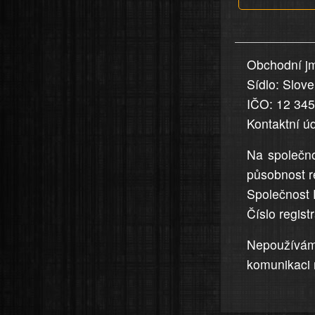
v
nahlášení
uvedena,
Obchodní jm
jsou
Sídlo: Slov
přesná
a
IČO: 12 34
úplná
Kontaktní ú
Na společno
působnost r
Společnost 
Číslo regis
Nepoužívá
komunikaci 