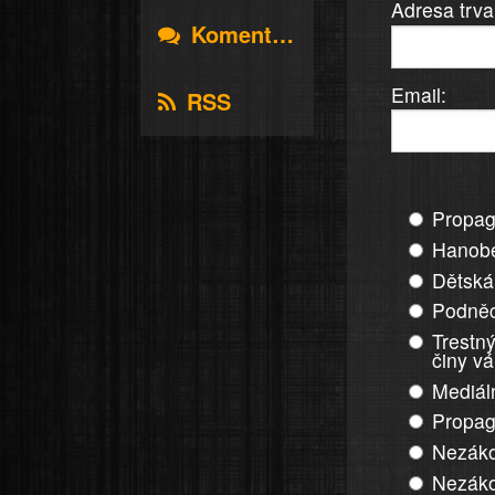
Adresa trva
Komentáře
Email:
RSS
Propag
Hanobe
Dětská
Podněc
Trestný
činy v
Mediál
Propag
Nezáko
Nezáko