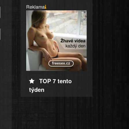
Reklama
TOP 7 tento
týden