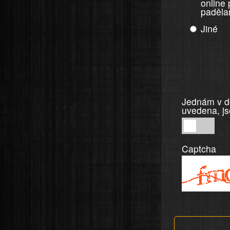
online
paděla
Jiné
Jednám v do
uvedena, js
Jednám
v
Captcha
dobré
víře,
informace
a
tvrzení,
která
jsou