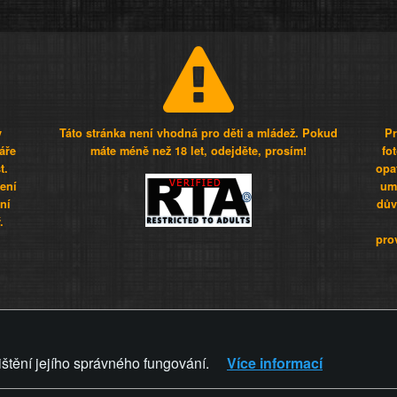
y
Táto stránka není vhodná pro děti a mládež. Pokud
Pr
áře
máte méně než 18 let, odejděte, prosím!
fo
t.
opa
šení
umí
ní
dův
.
pro
Z - Svět není zvrácenej. To jen
ištění jejího správného fungování.
Více informací
ZVRÁCENÝ.CZ
PRAVIDLA A 