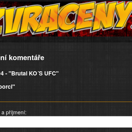
ní komentáře
4 - "Brutal KO´S UFC"
borci"
a příjmení: