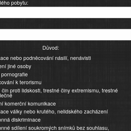
lého pobytu:
Důvod:
ace nebo podněcování násilí, nenávisti
ní jiné osoby
 pornografie
ování k terorismu
 čin proti lidskosti, trestné činy extremismu, trestné
álečné
ní komerční komunikace
ace války nebo krutého, nelidského zacházení
nná diskriminace
nné sdílení soukromých snímků bez souhlasu,