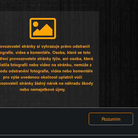
ovozovatel stránky si vyhrazuje právo odstranit
tografie, videa a komentáře. Osoba, které se toto
tření provozovatele stránky týče, ani osoba, která
stila fotografii nebo video na stránku, nemůže z
odu odstranění fotografie, videa nebo komentáře
pro výše uvedenou okolnost uplatnit vůči
vozovateli stránky žádný nárok na náhradu škody
nebo nemajetkové újmy.
 ty lidi...
PODMÍNKY
GDPR
COOKIES