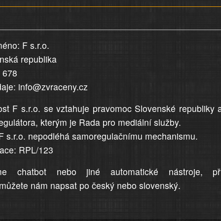
éno: F s.r.o.
enská republika
5 678
daje: info@zvraceny.cz
st F s.r.o. se vztahuje pravomoc Slovenské republiky 
egulátora, kterým je Rada pro mediální služby.
F s.r.o. nepodléhá samoregulačnímu mechanismu.
trace: RPL/123
me chatbot nebo jiné automatické nástroje, př
můžete nám napsat po český nebo slovenský.