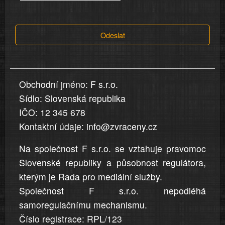
tvrzení,
která
Odeslat
jsou
v
nahlášení
uvedena,
Obchodní jméno: F s.r.o.
jsou
Sídlo: Slovenská republika
přesná
a
IČO: 12 345 678
úplná
Kontaktní údaje: info@zvraceny.cz
Na společnost F s.r.o. se vztahuje pravomoc
Slovenské republiky a působnost regulátora,
kterým je Rada pro mediální služby.
Společnost F s.r.o. nepodléhá
samoregulačnímu mechanismu.
Číslo registrace: RPL/123