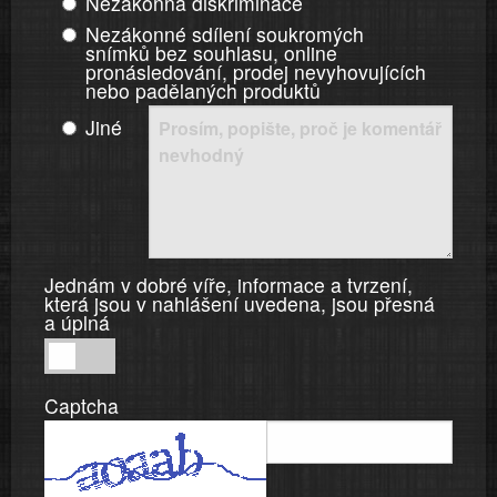
Nezákonná diskriminace
Nezákonné sdílení soukromých
snímků bez souhlasu, online
pronásledování, prodej nevyhovujících
nebo padělaných produktů
Jiné
Jednám v dobré víře, informace a tvrzení,
která jsou v nahlášení uvedena, jsou přesná
a úplná
Jednám
v
Captcha
dobré
víře,
informace
a