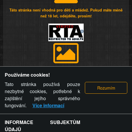
Táto stránka není vhodná pro děti a mládež. Pokud máte méně
než 18 let, odejděte, prosím!
Provozovatel stránky si vyhrazuje právo odstranit fotografie,
Používáme cookies!
videa a komentáře. Osoba, které se toto opatření provozovatele
stránky týče, ani osoba, která umístila fotografii nebo video na
Tato stránka používá pouze
stránku, nemůže z důvodu odstranění fotografie, videa nebo
nezbytné cookies, potřebné k
komentáře pro výše uvedenou okolnost uplatnit vůči
zajištění jejího správného
provozovateli stránky žádný nárok na náhradu škody nebo
fungování.
Více informací
nemajetkové újmy.
INFORMACE SUBJEKTŮM
ZVRÁCENÝ.CZ - Svět není zvrácenej. To jen
ÚDAJŮ